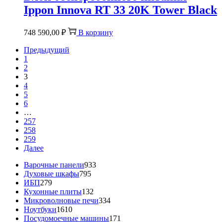
Ippon Innova RT 33 20K Tower Black
748 590,00
₽
В корзину
Предыдущий
1
2
3
4
5
6
…
257
258
259
Далее
933
Варочные панели
933
795
товара
Духовые шкафы
795
279
товаров
ИБП
279
товаров
132
Кухонные плиты
132
товара
334
Микроволновые печи
334
1610
товара
Ноутбуки
1610
товаров
171
Посудомоечные машины
171