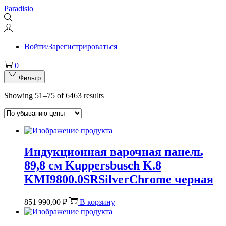
Перейти
Перейти
Paradisio
к
к
навигации
содержимому
Войти/Зарегистрироваться
0
Фильтр
Showing 51–
75
of 6463 results
Индукционная варочная панель
89,8 см Kuppersbusch K.8
KMI9800.0SRSilverChrome черная
851 990,00
₽
В корзину