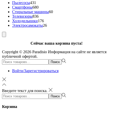
431
товар
Пылесосы
431
товар
680
Смартфоны
680
товаров
60
Стиральные машины
60
836
товаров
Телевизоры
836
товаров
176
Холодильники
176
товаров
26
Электросамокаты
26
товаров
Сейчас ваша корзина пуста!
Copyright © 2026
Paradisio
Информация на сайте не является
публичной офертой.
Поиск:>
Поиск
Войти/Зарегистрироваться
Введите текст для поиска.
Поиск:>
Поиск
Корзина