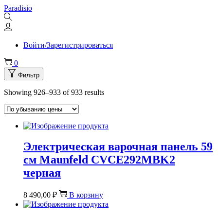
Перейти
Перейти
Paradisio
к
к
навигации
содержимому
Войти/Зарегистрироваться
0
Фильтр
Showing 926–
933
of 933 results
Электрическая варочная панель 59
см Maunfeld CVCE292MBK2
черная
8 490,00
₽
В корзину