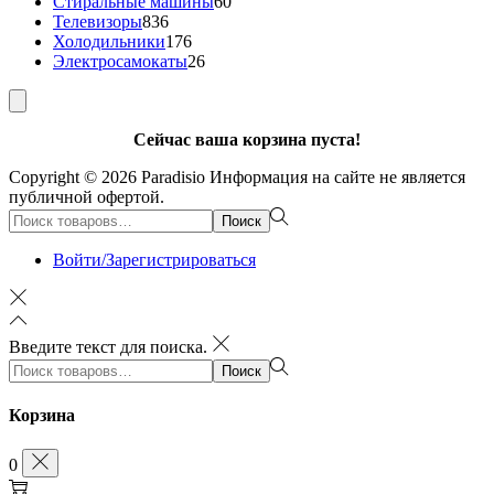
товаров
60
Стиральные машины
60
836
товаров
Телевизоры
836
товаров
176
Холодильники
176
товаров
26
Электросамокаты
26
товаров
Сейчас ваша корзина пуста!
Copyright © 2026
Paradisio
Информация на сайте не является
публичной офертой.
Поиск:>
Поиск
Войти/Зарегистрироваться
Введите текст для поиска.
Поиск:>
Поиск
Корзина
0