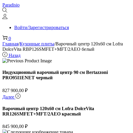
Перейти
Перейти
Paradisio
к
к
навигации
содержимому
Войти/Зарегистрироваться
0
Главная
/
Кухонные плиты
/
Варочный центр 120х60 см Lofra
DolceVita RBP126SMFET+MFT/2AEO белый
Назад
Индукционный варочный центр 90 см Bertazzoni
PRO95I1ENET черный
827 900,00
₽
Далее
Варочный центр 120х60 см Lofra DolceVita
RR126SMFET+MFT/2AEO красный
845 900,00
₽