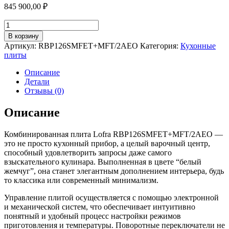
845 900,00
₽
Количество
товара
В корзину
Варочный
Артикул:
RBP126SMFET+MFT/2AEO
Категория:
Кухонные
центр
плиты
120х60
см
Описание
Lofra
Детали
DolceVita
Отзывы (0)
RBP126SMFET+MFT/2AEO
белый
Описание
Комбинированная плита Lofra RBP126SMFET+MFT/2AEO —
это не просто кухонный прибор, а целый варочный центр,
способный удовлетворить запросы даже самого
взыскательного кулинара. Выполненная в цвете “белый
жемчуг”, она станет элегантным дополнением интерьера, будь
то классика или современный минимализм.
Управление плитой осуществляется с помощью электронной
и механической систем, что обеспечивает интуитивно
понятный и удобный процесс настройки режимов
приготовления и температуры. Поворотные переключатели не