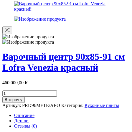
Варочный центр 90х85-91 см
Lofra Venezia красный
460 000,00
₽
Количество
товара
В корзину
Варочный
Артикул:
PRD96MFTE/AEO
Категория:
Кухонные плиты
центр
90х85-
Описание
91
Детали
см
Отзывы (0)
Lofra