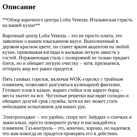
Venezia
Описание
красный
**Обзор варочного центра Lofra Venezia: Итальянская страсть
на вашей кухне**
Варочный центр Lofra Venezia – это не просто плита, это
заявление о вашем изысканном вкусе. Выполненный в
дерзком красном цвете, он станет ярким акцентом на любой
кухне, приковывая взгляды и вызывая легкую зависть у
гостей. Нержавеющая сталь с полировкой не только придает
блеск, но и обещает легкую очистку – хотя, признаемся,
оттирать жир все равно придется.
Пять газовых горелок, включая WOK-горелку с тройным
пламенем, позволяют разгуляться кулинарной фантазии.
Готовьте плов в казане, жарьте стейки или варите борщ –
места хватит на все. Чугунные решетки выглядят солидно и
обещают долгий срок службы, хотя их вес может стать
небольшим испытанием для ваших рук.
Электроподжиг – это удобно, спору нет. Забудьте о спичках и
зажигалках, просто поверните ручку и наслаждайтесь
пламенем. Газ-контроль – это, конечно, хорошо, но надеемся,
что вам никогда не придется проверять его в действии.