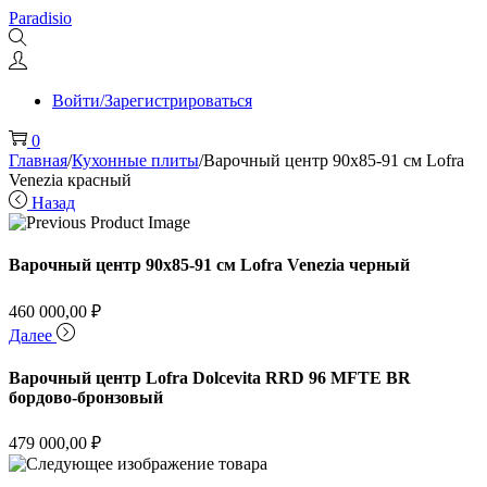
Перейти
Перейти
Paradisio
к
к
навигации
содержимому
Войти/Зарегистрироваться
0
Главная
/
Кухонные плиты
/
Варочный центр 90х85-91 см Lofra
Venezia красный
Назад
Варочный центр 90х85-91 см Lofra Venezia черный
460 000,00
₽
Далее
Варочный центр Lofra Dolcevita RRD 96 MFTE BR
бордово-бронзовый
479 000,00
₽