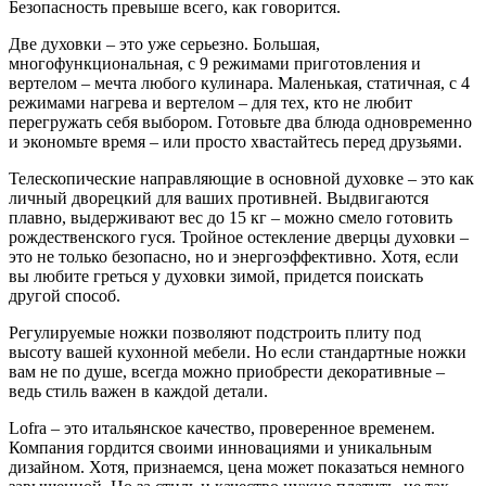
Безопасность превыше всего, как говорится.
Две духовки – это уже серьезно. Большая,
многофункциональная, с 9 режимами приготовления и
вертелом – мечта любого кулинара. Маленькая, статичная, с 4
режимами нагрева и вертелом – для тех, кто не любит
перегружать себя выбором. Готовьте два блюда одновременно
и экономьте время – или просто хвастайтесь перед друзьями.
Телескопические направляющие в основной духовке – это как
личный дворецкий для ваших противней. Выдвигаются
плавно, выдерживают вес до 15 кг – можно смело готовить
рождественского гуся. Тройное остекление дверцы духовки –
это не только безопасно, но и энергоэффективно. Хотя, если
вы любите греться у духовки зимой, придется поискать
другой способ.
Регулируемые ножки позволяют подстроить плиту под
высоту вашей кухонной мебели. Но если стандартные ножки
вам не по душе, всегда можно приобрести декоративные –
ведь стиль важен в каждой детали.
Lofra – это итальянское качество, проверенное временем.
Компания гордится своими инновациями и уникальным
дизайном. Хотя, признаемся, цена может показаться немного