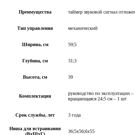
Преимущества
таймер звуковой сигнал отложе
Тип управления
механический
Ширина, см
59;5
Глубина, см
31;3
Высота, см
39
руководство по эксплуатации – 
Комплектация
вращающаяся 24;5 см – 1 шт
Срок службы, лет
3 года
Ниша для встраивания
36;5х56;6х55
(ВхШхГ)