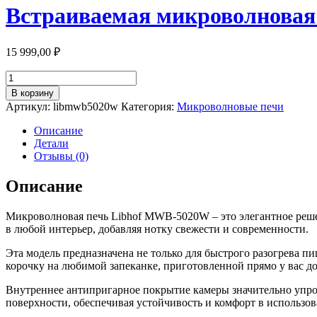
Встраиваемая микроволновая 
15 999,00
₽
Количество
товара
В корзину
Встраиваемая
Артикул:
libmwb5020w
Категория:
Микроволновые печи
микроволновая
печь
Описание
39х59,5
Детали
см
Отзывы (0)
Libhof
MWB-
Описание
5020W
белая
Микроволновая печь Libhof MWB-5020W – это элегантное решен
в любой интерьер, добавляя нотку свежести и современности.
Эта модель предназначена не только для быстрого разогрева п
корочку на любимой запеканке, приготовленной прямо у вас д
Внутреннее антипригарное покрытие камеры значительно упрощ
поверхности, обеспечивая устойчивость и комфорт в использов