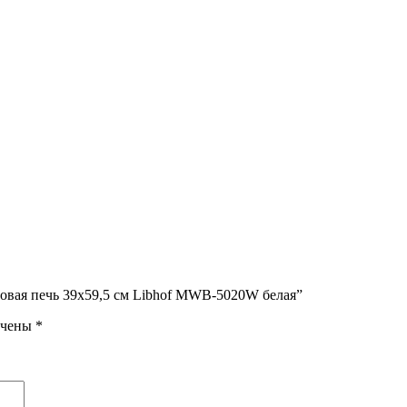
новая печь 39х59,5 см Libhof MWB-5020W белая”
ечены
*