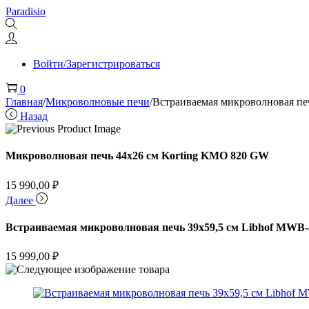
Перейти
Перейти
Paradisio
к
к
навигации
содержимому
Войти/Зарегистрироваться
0
Главная
/
Микроволновые печи
/
Встраиваемая микроволновая пе
Назад
Микроволновая печь 44х26 см Korting KMO 820 GW
15 990,00
₽
Далее
Встраиваемая микроволновая печь 39х59,5 см Libhof MWB-
15 999,00
₽