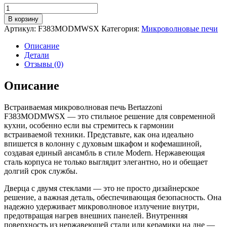
Количество
товара
В корзину
Встраиваемая
Артикул:
F383MODMWSX
Категория:
Микроволновые печи
микроволновая
печь
Описание
59,5х33,4
Детали
см
Отзывы (0)
Bertazzoni
Modern
Описание
F383MODMWSX
стальная
Встраиваемая микроволновая печь Bertazzoni
F383MODMWSX — это стильное решение для современной
кухни, особенно если вы стремитесь к гармонии
встраиваемой техники. Представьте, как она идеально
впишется в колонну с духовым шкафом и кофемашиной,
создавая единый ансамбль в стиле Modern. Нержавеющая
сталь корпуса не только выглядит элегантно, но и обещает
долгий срок службы.
Дверца с двумя стеклами — это не просто дизайнерское
решение, а важная деталь, обеспечивающая безопасность. Она
надежно удерживает микроволновое излучение внутри,
предотвращая нагрев внешних панелей. Внутренняя
поверхность из нержавеющей стали или керамики на дне —