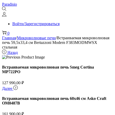
Перейти
Перейти
Paradisio
к
к
навигации
содержимому
Войти/Зарегистрироваться
0
Главная
/
Микроволновые печи
/
Встраиваемая микроволновая
печь 59,5х33,4 см Bertazzoni Modern F383MODMWSX
стальная
Назад
Встраиваемая микроволновая печь Smeg Cortina
MP722PO
127 990,00
₽
Далее
Встраиваемая микроволновая печь 60х46 см Asko Craft
OM8487B
161 900,00
₽