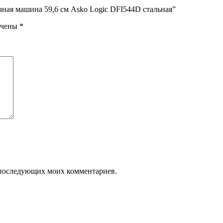
чная машина 59,6 см Asko Logic DFI544D стальная”
ечены
*
ля последующих моих комментариев.