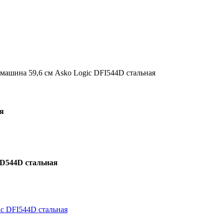
машина 59,6 см Asko Logic DFI544D стальная
я
SD544D стальная