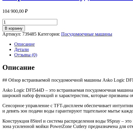
104 900,00
₽
Количество
товара
В корзину
Встраиваемая
Артикул:
739485
Категория:
Посудомоечные машины
посудомоечная
машина
Описание
59,6
Детали
см
Отзывы (0)
Asko
Logic
Описание
DFI544D
стальная
## Обзор встраиваемой посудомоечной машины Asko Logic DF
Asko Logic DFI544D – это встраиваемая посудомоечная машина
широкий набор функций и характеристик, которые призваны об
Сенсорное управление с TFT-дисплеем обеспечивает интуитивно
и девять зон подачи воды гарантируют тщательное мытье каждо
Конструкция 8Steel и система распределения воды 9Spray – это
зона усиленной мойки PowerZone Cutlery предназначена для о