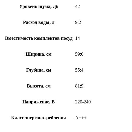
Уровень шума, Дб
42
Расход воды, л
9;2
Вместимость комплектов посуд
14
Ширина, см
59;6
Глубина, см
55;4
Высота, см
81;9
Напряжение, В
220-240
Класс энергопотребления
A+++