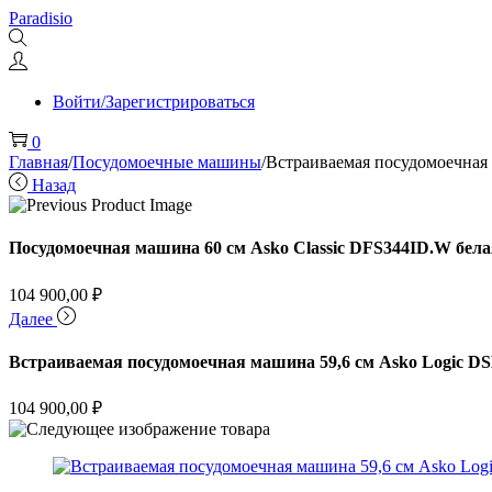
Перейти
Перейти
Paradisio
к
к
навигации
содержимому
Войти/Зарегистрироваться
0
Главная
/
Посудомоечные машины
/
Встраиваемая посудомоечная 
Назад
Посудомоечная машина 60 см Asko Classic DFS344ID.W бела
104 900,00
₽
Далее
Встраиваемая посудомоечная машина 59,6 см Asko Logic D
104 900,00
₽