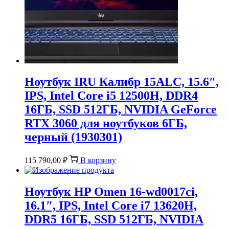
Ноутбук IRU Калибр 15ALC, 15.6″,
IPS, Intel Core i5 12500H, DDR4
16ГБ, SSD 512ГБ, NVIDIA GeForce
RTX 3060 для ноутбуков 6ГБ,
черный (1930301)
115 790,00
₽
В корзину
Ноутбук HP Omen 16-wd0017ci,
16.1″, IPS, Intel Core i7 13620H,
DDR5 16ГБ, SSD 512ГБ, NVIDIA