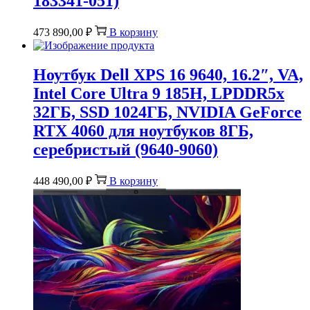
183341-051)
473 890,00
₽
В корзину
Ноутбук Dell XPS 16 9640, 16.2″, VA,
Intel Core Ultra 9 185H, LPDDR5x
32ГБ, SSD 1024ГБ, NVIDIA GeForce
RTX 4060 для ноутбуков 8ГБ,
серебристый (9640-9060)
448 490,00
₽
В корзину