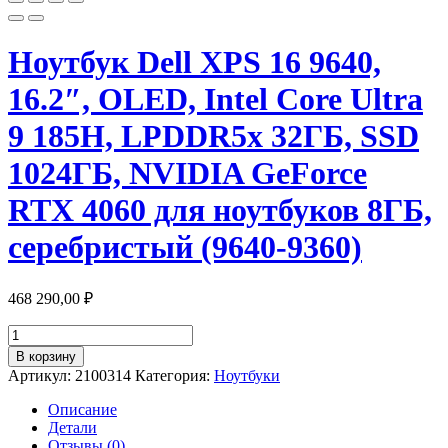
Ноутбук Dell XPS 16 9640,
16.2″, OLED, Intel Core Ultra
9 185H, LPDDR5x 32ГБ, SSD
1024ГБ, NVIDIA GeForce
RTX 4060 для ноутбуков 8ГБ,
серебристый (9640-9360)
468 290,00
₽
Количество
товара
В корзину
Ноутбук
Артикул:
2100314
Категория:
Ноутбуки
Dell
XPS
Описание
16
Детали
9640,
Отзывы (0)