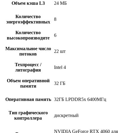
Объем кэша L3
24 МБ
Количество
8
энергоэффективных
Количество
6
высокопроизводите
Максимальное число
22 шт
потоков
Техпроцесс /
Intel 4
литография
Объем оперативной
32 ГБ
памяти
Оперативная память
32ГБ LPDDR5x 6400МГц
Тип графического
дискретный
контроллера
NVIDIA GeForce RTX 4060 для