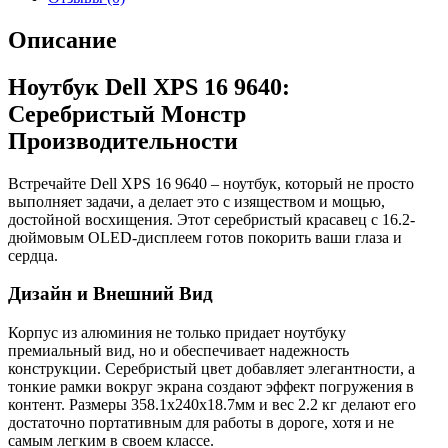
16.2",
OLED,
Описание
Intel
Core
Ноутбук Dell XPS 16 9640:
Ultra
9
Серебристый Монстр
185H,
Производительности
LPDDR5x
32ГБ,
SSD
Встречайте Dell XPS 16 9640 – ноутбук, который не просто
1024ГБ,
выполняет задачи, а делает это с изяществом и мощью,
NVIDIA
достойной восхищения. Этот серебристый красавец с 16.2-
GeForce
дюймовым OLED-дисплеем готов покорить ваши глаза и
RTX
сердца.
4060
для
Дизайн и Внешний Вид
ноутбуков
8ГБ,
Корпус из алюминия не только придает ноутбуку
серебристый
премиальный вид, но и обеспечивает надежность
(9640-
конструкции. Серебристый цвет добавляет элегантности, а
9360)
тонкие рамки вокруг экрана создают эффект погружения в
контент. Размеры 358.1x240x18.7мм и вес 2.2 кг делают его
достаточно портативным для работы в дороге, хотя и не
самым легким в своем классе.