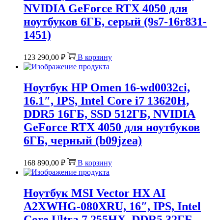
NVIDIA GeForce RTX 4050 для
ноутбуков 6ГБ, серый (9s7-16r831-
1451)
123 290,00
₽
В корзину
Ноутбук HP Omen 16-wd0032ci,
16.1″, IPS, Intel Core i7 13620H,
DDR5 16ГБ, SSD 512ГБ, NVIDIA
GeForce RTX 4050 для ноутбуков
6ГБ, черный (b09jzea)
168 890,00
₽
В корзину
Ноутбук MSI Vector HX AI
A2XWHG-080XRU, 16″, IPS, Intel
Core Ultra 7 255HX, DDR5 32ГБ,