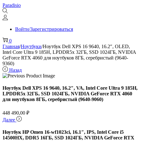
Перейти
Перейти
Paradisio
к
к
навигации
содержимому
Войти/Зарегистрироваться
0
Главная
/
Ноутбуки
/
Ноутбук Dell XPS 16 9640, 16.2″, OLED,
Intel Core Ultra 9 185H, LPDDR5x 32ГБ, SSD 1024ГБ, NVIDIA
GeForce RTX 4060 для ноутбуков 8ГБ, серебристый (9640-
9360)
Назад
Ноутбук Dell XPS 16 9640, 16.2″, VA, Intel Core Ultra 9 185H,
LPDDR5x 32ГБ, SSD 1024ГБ, NVIDIA GeForce RTX 4060
для ноутбуков 8ГБ, серебристый (9640-9060)
448 490,00
₽
Далее
Ноутбук HP Omen 16-wf1023ci, 16.1″, IPS, Intel Core i5
14500HX, DDR5 16ГБ, SSD 1024ГБ, NVIDIA GeForce RTX