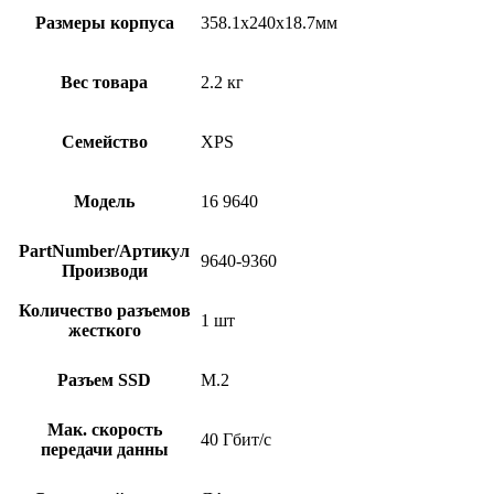
Размеры корпуса
358.1x240x18.7мм
Вес товара
2.2 кг
Семейство
XPS
Модель
16 9640
PartNumber/Артикул
9640-9360
Производи
Количество разъемов
1 шт
жесткого
Разъем SSD
M.2
Мак. скорость
40 Гбит/с
передачи данны