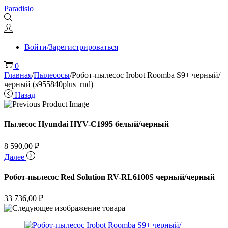
Перейти
Перейти
Paradisio
к
к
навигации
содержимому
Войти/Зарегистрироваться
0
Главная
/
Пылесосы
/
Робот-пылесос Irobot Roomba S9+ черный/
черный (s955840plus_rnd)
Назад
Пылесос Hyundai HYV-C1995 белый/черный
8 590,00
₽
Далее
Робот-пылесос Red Solution RV-RL6100S черный/черный
33 736,00
₽