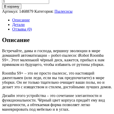
Количество
товара
В корзину
Робот-
Артикул:
1468879
Категория:
Пылесосы
пылесос
Irobot
Описание
Roomba
Детали
S9+
Отзывы (0)
черный/
черный
Описание
(s955840plus_rnd)
Встречайте, дамы и господа, вершину эволюции в мире
домашней автоматизации – робот-пылесос iRobot Roomba
S9+. Этот маленький чёрный диск, кажется, прибыл к нам
прямиком из будущего, чтобы избавить от рутины уборки.
Roomba S9+ – это не просто пылесос, это настоящий
джентльмен (или леди, если вы так предпочитаете) в мире
уборки. Он не только тщательно очищает ваши полы, но и
делает это с изяществом и стилем, достойными лучших домов.
Дизайн этого устройства – это сочетание элегантности и
функциональности. Чёрный цвет корпуса придаёт ему вид
загадочности, а обтекаемая форма позволяет легко
маневрировать под мебелью и в углах.