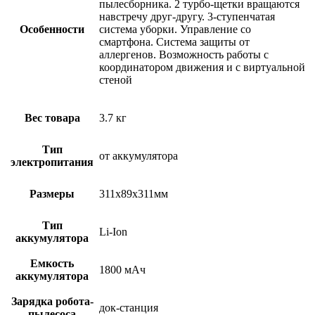
пылесборника. 2 турбо-щетки вращаются
навстречу друг-другу. 3-ступенчатая
Особенности
система уборки. Управление со
смартфона. Система защиты от
аллергенов. Возможность работы с
координатором движения и с виртуальной
стеной
Вес товара
3.7 кг
Тип
от аккумулятора
электропитания
Размеры
311x89x311мм
Тип
Li-Ion
аккумулятора
Емкость
1800 мAч
аккумулятора
Зарядка робота-
док-станция
пылесоса