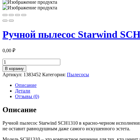
Ручной пылесос Starwind SC
0,00
₽
Количество
товара
В корзину
Ручной
Артикул:
1383452
Категория:
Пылесосы
пылесос
Starwind
Описание
SCH1310
Детали
красный/
Отзывы (0)
черный
Описание
Ручной пылесос Starwind SCH1310 в красно-черном исполнении 
не оставит равнодушным даже самого искушенного эстета.
Модель SCH1310 – это компактное решение для тех, кто ценит