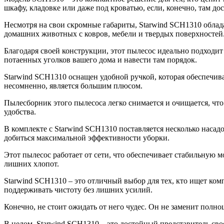
шкафу, кладовке или даже под кроватью, если, конечно, там дос
Несмотря на свои скромные габариты, Starwind SCH1310 облад
домашних животных с ковров, мебели и твердых поверхностей
Благодаря своей конструкции, этот пылесос идеально подходит
потаенных уголков вашего дома и навести там порядок.
Starwind SCH1310 оснащен удобной ручкой, которая обеспечив
несомненно, является большим плюсом.
Пылесборник этого пылесоса легко снимается и очищается, что
удобства.
В комплекте с Starwind SCH1310 поставляется несколько наса
добиться максимальной эффективности уборки.
Этот пылесос работает от сети, что обеспечивает стабильную м
лишних хлопот.
Starwind SCH1310 – это отличный выбор для тех, кто ищет к
поддерживать чистоту без лишних усилий.
Конечно, не стоит ожидать от него чудес. Он не заменит полн
В целом, Starwind SCH1310 – это достойный представитель сво