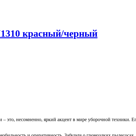
H1310 красный/черный
– это, несомненно, яркий акцент в мире уборочной техники. Ег
 мобильность и оперативность. Забудьте о громоздких пылесоса