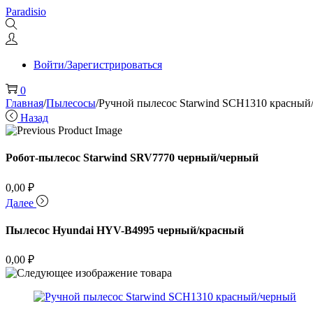
Перейти
Перейти
Paradisio
к
к
навигации
содержимому
Войти/Зарегистрироваться
0
Главная
/
Пылесосы
/
Ручной пылесос Starwind SCH1310 красный
Назад
Робот-пылесос Starwind SRV7770 черный/черный
0,00
₽
Далее
Пылесос Hyundai HYV-B4995 черный/красный
0,00
₽