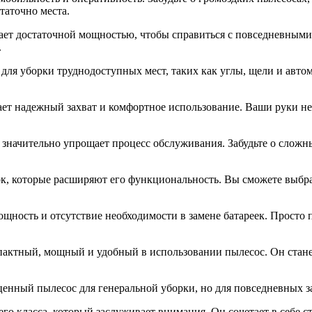
таточно места.
ает достаточной мощностью, чтобы справиться с повседневными 
.
 для уборки труднодоступных мест, таких как углы, щели и авт
ает надежный захват и комфортное использование. Ваши руки не
 значительно упрощает процесс обслуживания. Забудьте о сложн
док, которые расширяют его функциональность. Вы сможете выбр
ощность и отсутствие необходимости в замене батареек. Просто 
омпактный, мощный и удобный в использовании пылесос. Он ст
оценный пылесос для генеральной уборки, но для повседневных з
его класса, который заслуживает внимания. Он сочетает в себе