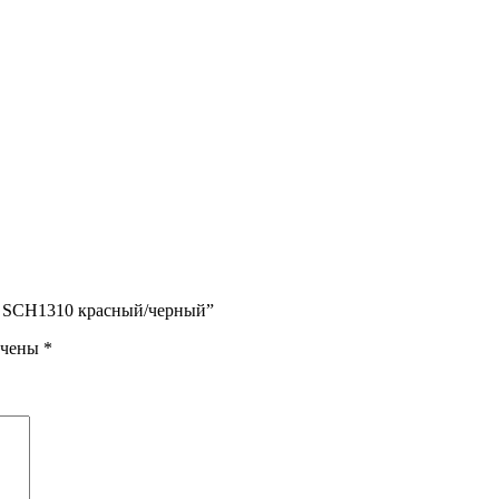
nd SCH1310 красный/черный”
ечены
*