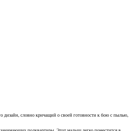
о дизайн, словно кричащий о своей готовности к бою с пылью,
х, занимающих полквартиры. Этот малыш легко поместится в