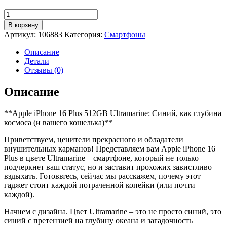
Количество
товара
В корзину
Смартфон
Артикул:
106883
Категория:
Смартфоны
Apple
iPhone
Описание
16
Детали
Plus
Отзывы (0)
512GB,
Ultramarine
Описание
(синий)
**Apple iPhone 16 Plus 512GB Ultramarine: Синий, как глубина
космоса (и вашего кошелька)**
Приветствуем, ценители прекрасного и обладатели
внушительных карманов! Представляем вам Apple iPhone 16
Plus в цвете Ultramarine – смартфоне, который не только
подчеркнет ваш статус, но и заставит прохожих завистливо
вздыхать. Готовьтесь, сейчас мы расскажем, почему этот
гаджет стоит каждой потраченной копейки (или почти
каждой).
Начнем с дизайна. Цвет Ultramarine – это не просто синий, это
синий с претензией на глубину океана и загадочность