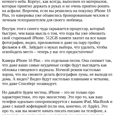
ночного неба. Корпус, как всегда, выполнен из материалов,
которые приятно держать в руках и не очень приятно ронять
на асфальт. Впрочем, если вы решились на покупку iPhone 16
Plus, то наверняка уже обзавелись бронированным чехлом и
личным телохранителем для своего любимца.
Внутри этого синего чуда скрывается процессор, который
быстрее, чем ваша мысль о том, что пора бы уже обновить
свой старенький iPhone. 512GB памяти хватит на все ваши
фотографии, видео, приложения и даже на пару-тройку
фильмов в 4K. Забудьте о муках выбора, что удалить, чтобы
освободить место – теперь у вас его предостаточно!
Камера iPhone 16 Plus – это отдельная песня. Она снимает так,
что даже ваши самые неудачные селфи будут выглядеть как
обложка глянцевого журнала. Ночной режим настолько
хорош, что вы сможете делать фотографии луны, не выходя из
дома. А видео? Видео будут настолько плавными и четкими,
что даже Спилберг позавидует.
Но давайте будем честны, iPhone – это не только про
характеристики, это про экосистему. Это про то, как ваш
телефон идеально синхронизируется с вашим iPad, MacBook и
даже с вашей кофеваркой (если она, конечно, от Apple). Это
про то, как вы можете начать писать письмо на телефоне, а