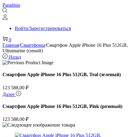
Перейти
Перейти
Paradisio
к
к
навигации
содержимому
Войти/Зарегистрироваться
0
Главная
/
Смартфоны
/
Смартфон Apple iPhone 16 Plus 512GB,
Ultramarine (синий)
Назад
Смартфон Apple iPhone 16 Plus 512GB, Teal (зеленый)
123 588,00
₽
Далее
Смартфон Apple iPhone 16 Plus 512GB, Pink (розовый)
123 588,00
₽