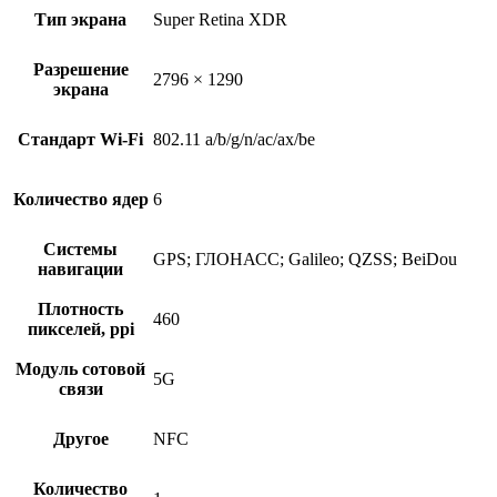
Тип экрана
Super Retina XDR
Разрешение
2796 × 1290
экрана
Стандарт Wi-Fi
802.11 a/b/g/n/ac/ax/be
Количество ядер
6
Системы
GPS; ГЛОНАСС; Galileo; QZSS; BeiDou
навигации
Плотность
460
пикселей, ppi
Модуль сотовой
5G
связи
Другое
NFC
Количество