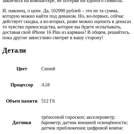
закончить на компьютере, не потеряв ни единого символа.
И, наконец, о цене. Да, 102990 рублей – это не та сумма,
которую можно найти под диваном. Но, во-первых, сейчас
действует скидка, а во-вторых, разве можно оценить в деньгах
то чувство превосходства, которое вы будете испытывать,
доставая свой iPhone 16 Plus из кармана? В общем, решайтесь,
пока другие завистливо смотрят в вашу сторону!
Детали
Цвет
Синий
Процессор
A18
Объем памяти
512 Гб
трёхосевой гироскоп; акселерометр;
Датчики
барометр; датчик внешней освещённости;
датчик приближения; цифровой компас