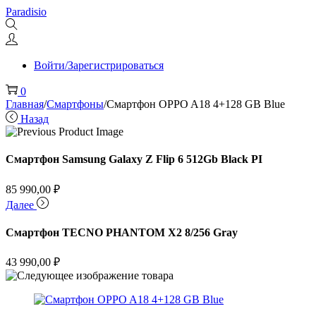
Перейти
Перейти
Paradisio
к
к
навигации
содержимому
Войти/Зарегистрироваться
0
Главная
/
Смартфоны
/
Смартфон OPPO A18 4+128 GB Blue
Назад
Смартфон Samsung Galaxy Z Flip 6 512Gb Black PI
85 990,00
₽
Далее
Смартфон TECNO PHANTOM X2 8/256 Gray
43 990,00
₽