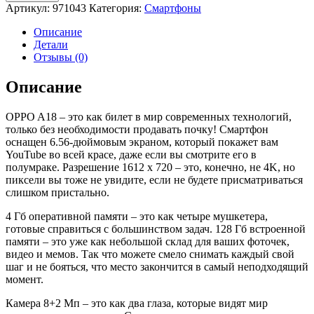
Смартфон
Артикул:
971043
Категория:
Смартфоны
OPPO
A18
Описание
4+128
Детали
GB
Отзывы (0)
Blue
Описание
OPPO A18 – это как билет в мир современных технологий,
только без необходимости продавать почку! Смартфон
оснащен 6.56-дюймовым экраном, который покажет вам
YouTube во всей красе, даже если вы смотрите его в
полумраке. Разрешение 1612 x 720 – это, конечно, не 4K, но
пиксели вы тоже не увидите, если не будете присматриваться
слишком пристально.
4 Гб оперативной памяти – это как четыре мушкетера,
готовые справиться с большинством задач. 128 Гб встроенной
памяти – это уже как небольшой склад для ваших фоточек,
видео и мемов. Так что можете смело снимать каждый свой
шаг и не бояться, что место закончится в самый неподходящий
момент.
Камера 8+2 Мп – это как два глаза, которые видят мир