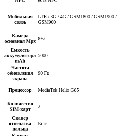
NFC
есть NFC
Мобильная
LTE / 3G / 4G / GSM1800 / GSM1900 /
связь
GSM900
Камера
8+2
основная Mpx
Емкость
аккумулятора
5000
mAh
Частота
обновления
90 Гц
экрана
Процессор
MediaTek Helio G85
Количество
2
SIM-карт
Сканер
отпечатка
Есть
пальца
Камера