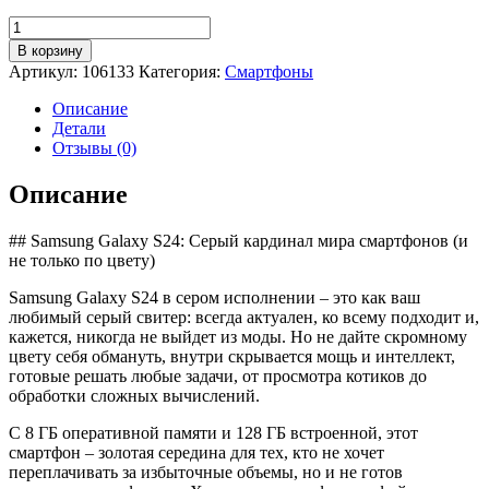
Количество
товара
В корзину
Смартфон
Артикул:
106133
Категория:
Смартфоны
Samsung
Galaxy
Описание
S24
Детали
8/128Gb,
Отзывы (0)
серый
Описание
## Samsung Galaxy S24: Серый кардинал мира смартфонов (и
не только по цвету)
Samsung Galaxy S24 в сером исполнении – это как ваш
любимый серый свитер: всегда актуален, ко всему подходит и,
кажется, никогда не выйдет из моды. Но не дайте скромному
цвету себя обмануть, внутри скрывается мощь и интеллект,
готовые решать любые задачи, от просмотра котиков до
обработки сложных вычислений.
С 8 ГБ оперативной памяти и 128 ГБ встроенной, этот
смартфон – золотая середина для тех, кто не хочет
переплачивать за избыточные объемы, но и не готов