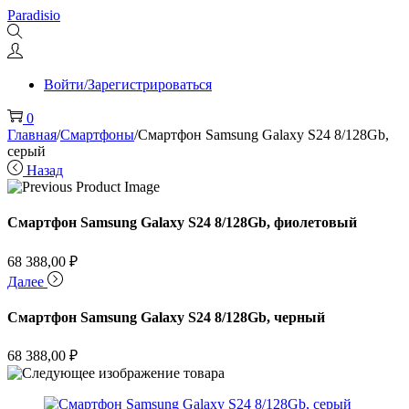
Перейти
Перейти
Paradisio
к
к
навигации
содержимому
Войти/Зарегистрироваться
0
Главная
/
Смартфоны
/
Смартфон Samsung Galaxy S24 8/128Gb,
серый
Назад
Смартфон Samsung Galaxy S24 8/128Gb, фиолетовый
68 388,00
₽
Далее
Смартфон Samsung Galaxy S24 8/128Gb, черный
68 388,00
₽