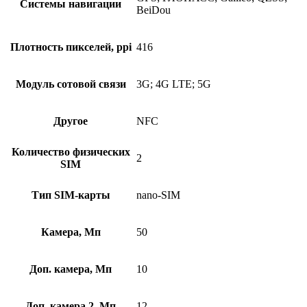
Системы навигации
BeiDou
Плотность пикселей, ppi
416
Модуль сотовой связи
3G; 4G LTE; 5G
Другое
NFC
Количество физических
2
SIM
Тип SIM-карты
nano-SIM
Камера, Мп
50
Доп. камера, Мп
10
Доп. камера 2, Мп
12