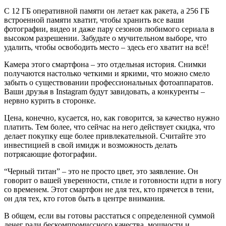
С 12 ГБ оперативной памяти он летает как ракета, а 256 ГБ
встроенной памяти хватит, чтобы хранить все ваши
фотографии, видео и даже пару сезонов любимого сериала в
высоком разрешении. Забудьте о мучительном выборе, что
удалить, чтобы освободить место – здесь его хватит на всё!
Камера этого смартфона – это отдельная история. Снимки
получаются настолько четкими и яркими, что можно смело
забыть о существовании профессиональных фотоаппаратов.
Ваши друзья в Instagram будут завидовать, а конкуренты –
нервно курить в сторонке.
Цена, конечно, кусается, но, как говорится, за качество нужно
платить. Тем более, что сейчас на него действует скидка, что
делает покупку еще более привлекательной. Считайте это
инвестицией в свой имидж и возможность делать
потрясающие фотографии.
“Черный титан” – это не просто цвет, это заявление. Он
говорит о вашей уверенности, стиле и готовности идти в ногу
со временем. Этот смартфон не для тех, кто прячется в тени,
он для тех, кто готов быть в центре внимания.
В общем, если вы готовы расстаться с определенной суммой
денег ради бескомпромиссного качества, мощности и