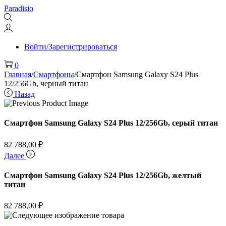
Перейти
Перейти
Paradisio
к
к
навигации
содержимому
Войти/Зарегистрироваться
0
Главная
/
Смартфоны
/
Смартфон Samsung Galaxy S24 Plus
12/256Gb, черный титан
Назад
Смартфон Samsung Galaxy S24 Plus 12/256Gb, серый титан
82 788,00
₽
Далее
Смартфон Samsung Galaxy S24 Plus 12/256Gb, желтый
титан
82 788,00
₽