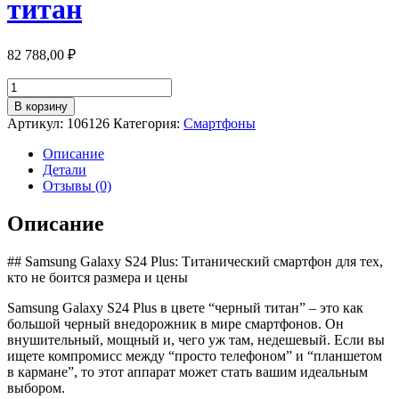
титан
82 788,00
₽
Количество
товара
В корзину
Смартфон
Артикул:
106126
Категория:
Смартфоны
Samsung
Galaxy
Описание
S24
Детали
Plus
Отзывы (0)
12/256Gb,
черный
Описание
титан
## Samsung Galaxy S24 Plus: Титанический смартфон для тех,
кто не боится размера и цены
Samsung Galaxy S24 Plus в цвете “черный титан” – это как
большой черный внедорожник в мире смартфонов. Он
внушительный, мощный и, чего уж там, недешевый. Если вы
ищете компромисс между “просто телефоном” и “планшетом
в кармане”, то этот аппарат может стать вашим идеальным
выбором.