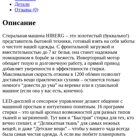
i-
Детали
DDQ9-
Отзывы (0)
712
G
Описание
Стиральная машина HIBERG – это золотистый (буквально!)
представитель бытовой техники, готовый взять на себя заботы
о чистоте вашей одежды. С фронтальной загрузкой и
вместительностью до 7 кг белья, она станет надежным
помощником в борьбе за свежесть. Инверторный мотор
обещает тихую и долговечную работу, а прямой привод
добавляет уверенности в эффективности стирки.
Максимальная скорость отжима в 1200 об/мин позволит
доставать вещи практически сухими – останется только
немного “довести до ума” на веревке или в сушильной
машине (если она у вас есть, конечно).
LED-дисплей и сенсорное управление делают общение с
машиной простым и интуитивно понятным. 16 программ
стирки – это целый арсенал возможностей для разных типов
тканей и загрязнений. Тут вам и “Быстрая” стирка для тех, кто
вечно спешит, и “Деликатная ткань” для самых нежных
вещей, и даже “Детские вещи” – чтобы у вашего чада всегда
была самая чистая одежда. А если вы любите планировать