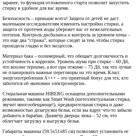
заранее, то функция отложенного старта позволит запустить
стирку в удобное для вас время.
Безопасность – превыше всего! Защита от детей не даст
маленьким исследователям изменить настройки стирки, а
защита от протечек воды убережет вас от нежелательных
потопов. Контроль дисбаланса и контроль за уровнем пены –
это еще два “стража”, которые следят за тем, чтобы стирка
проходила гладко и без эксцессов.
Материал бака – полимерный, что обещает долговечность и
устойчивость к коррозии. Уровень шума при стирке – 60 Дб,
что вполне терпимо, а вот при отжиме – 75 Дб, так что лучше
не планировать важные переговоры на это время. Класс
энергопотребления A+++ – это приятный бонус для тех, кто
заботится об экономии электроэнергии.
Стиральная машина HIBERG оснащена дополнительными
режимами, такими как Smart Wash (интеллектуальная стирка,
звучит многообещающе!), предварительная стирка и даже
возможностью дозагрузки белья, если вы вдруг что-то забыли
добавить в барабан. Диаметр дверцы люка – 52 см, что
облегчает загрузку и выгрузку белья.
Габариты машины (59.5x51x85 см) позволяют установить ее