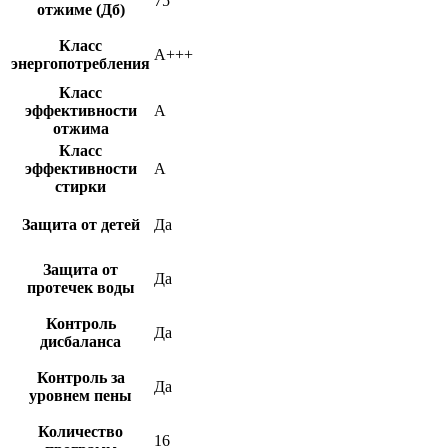
75
отжиме (Дб)
Класс
A+++
энергопотребления
Класс
эффективности
A
отжима
Класс
эффективности
A
стирки
Защита от детей
Да
Защита от
Да
протечек воды
Контроль
Да
дисбаланса
Контроль за
Да
уровнем пены
Количество
16