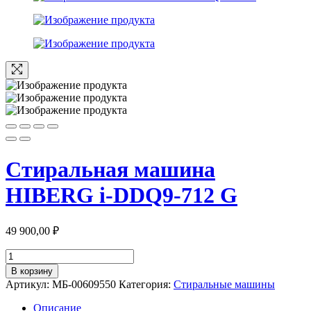
Стиральная машина
HIBERG i-DDQ9-712 G
49 900,00
₽
Количество
товара
В корзину
Стиральная
Артикул:
МБ-00609550
Категория:
Стиральные машины
машина
HIBERG
Описание