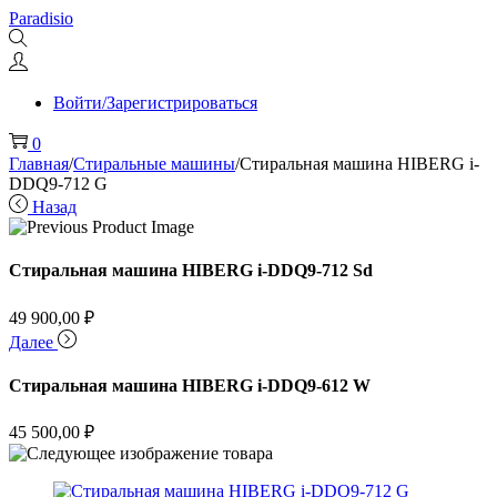
Перейти
Перейти
Paradisio
к
к
навигации
содержимому
Войти/Зарегистрироваться
0
Главная
/
Стиральные машины
/
Стиральная машина HIBERG i-
DDQ9-712 G
Назад
Стиральная машина HIBERG i-DDQ9-712 Sd
49 900,00
₽
Далее
Стиральная машина HIBERG i-DDQ9-612 W
45 500,00
₽