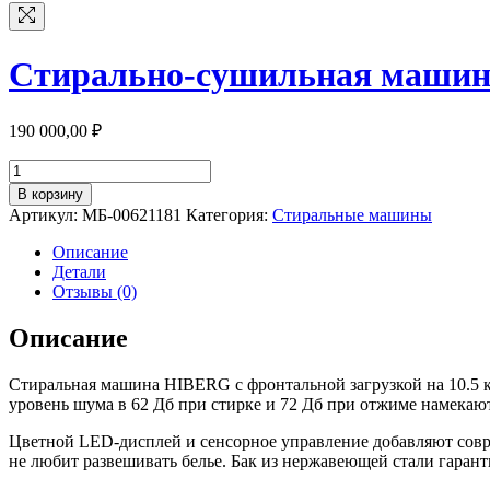
Стирально-сушильная маши
190 000,00
₽
Количество
товара
В корзину
Стирально-
Артикул:
МБ-00621181
Категория:
Стиральные машины
сушильная
машина
Описание
HIBERG
Детали
TURELLE
Отзывы (0)
i-
10
Описание
W
Стиральная машина HIBERG с фронтальной загрузкой на 10.5 к
уровень шума в 62 Дб при стирке и 72 Дб при отжиме намекают,
Цветной LED-дисплей и сенсорное управление добавляют совреме
не любит развешивать белье. Бак из нержавеющей стали гарант