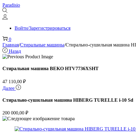
Перейти
Перейти
Paradisio
к
к
навигации
содержимому
Войти/Зарегистрироваться
0
Главная
/
Стиральные машины
/
Стирально-сушильная машина 
Назад
Стиральная машина BEKO HTV7736XSHT
47 110,00
₽
Далее
Стирально-сушильная машина HIBERG TURELLE i-10 Sd
200 000,00
₽