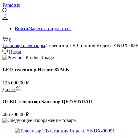
Перейти
Перейти
Paradisio
к
к
навигации
содержимому
Войти/Зарегистрироваться
0
Главная
/
Телевизоры
/
Телевизор ТВ Станция Яндекс YNDX-000
Назад
LED телевизор Hisense 85A6K
125 090,00
₽
Далее
OLED телевизор Samsung QE77S95DAU
406 390,00
₽