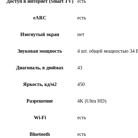
Доступ в интернет (Smart TV)
есть
eARC
есть
Изогнутый экран
нет
Звуковая мощность
4 шт. общей мощностью 34 
Диагональ, в дюймах
43
Яркость, кд/м2
450
Разрешение
4K (Ultra HD)
Wi-Fi
есть
Bluetooth
есть