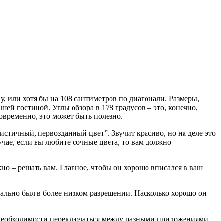
 или хотя бы на 108 сантиметров по диагонали. Размеры,
шей гостиной. Углы обзора в 178 градусов – это, конечно,
новременно, это может быть полезно.
листичный, первозданный цвет”. Звучит красиво, но на деле это
учае, если вы любите сочные цвета, то вам должно
жно – решать вам. Главное, чтобы он хорошо вписался в ваш
чально был в более низком разрешении. Насколько хорошо он
з необходимости переключаться между разными приложениями.