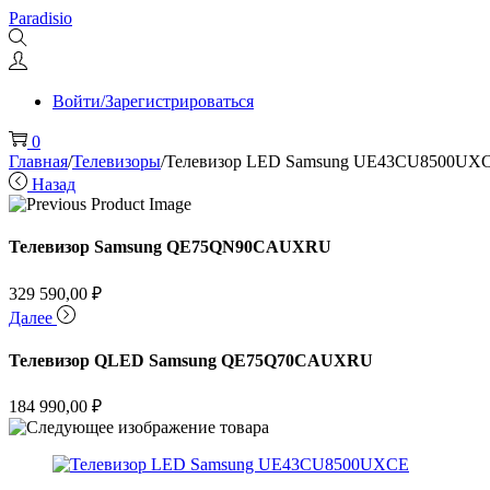
Перейти
Перейти
Paradisio
к
к
навигации
содержимому
Войти/Зарегистрироваться
0
Главная
/
Телевизоры
/
Телевизор LED Samsung UE43CU8500UX
Назад
Телевизор Samsung QE75QN90CAUXRU
329 590,00
₽
Далее
Телевизор QLED Samsung QE75Q70CAUXRU
184 990,00
₽