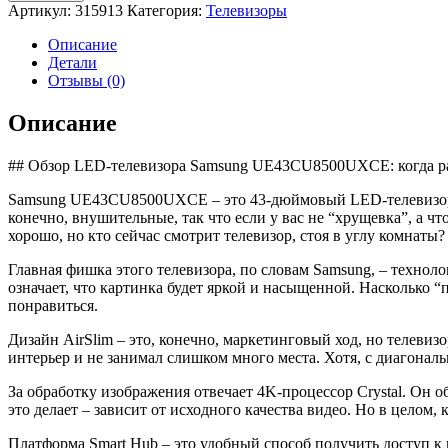
Телевизор
Артикул:
315913
Категория:
Телевизоры
LED
Samsung
Описание
UE43CU8500UXCE
Детали
Отзывы (0)
Описание
## Обзор LED-телевизора Samsung UE43CU8500UXCE: когда раз
Samsung UE43CU8500UXCE – это 43-дюймовый LED-телевизор, ко
конечно, внушительные, так что если у вас не “хрущевка”, а чт
хорошо, но кто сейчас смотрит телевизор, стоя в углу комнаты?
Главная фишка этого телевизора, по словам Samsung, – техноло
означает, что картинка будет яркой и насыщенной. Насколько “
понравиться.
Дизайн AirSlim – это, конечно, маркетинговый ход, но телеви
интерьер и не занимал слишком много места. Хотя, с диагональ
За обработку изображения отвечает 4K-процессор Crystal. Он 
это делает – зависит от исходного качества видео. Но в целом,
Платформа Smart Hub – это удобный способ получить доступ 