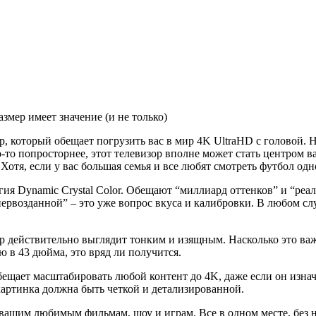
мер имеет значение (и не только)
торый обещает погрузить вас в мир 4K UltraHD с головой. Ну,
о-то попросторнее, этот телевизор вполне может стать центром ва
 Хотя, если у вас большая семья и все любят смотреть футбол од
гия Dynamic Crystal Color. Обещают “миллиард оттенков” и “реа
первозданной” – это уже вопрос вкуса и калибровки. В любом сл
зор действительно выглядит тонким и изящным. Насколько это ва
ю в 43 дюйма, это вряд ли получится.
обещает масштабировать любой контент до 4K, даже если он изна
 картинка должна быть четкой и детализированной.
к вашим любимым фильмам, шоу и играм. Все в одном месте, бе