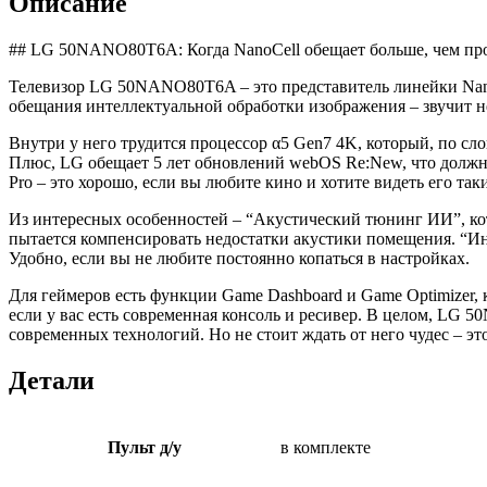
Описание
## LG 50NANO80T6A: Когда NanoCell обещает больше, чем про
Телевизор LG 50NANO80T6A – это представитель линейки NanoCe
обещания интеллектуальной обработки изображения – звучит не
Внутри у него трудится процессор α5 Gen7 4K, который, по сл
Плюс, LG обещает 5 лет обновлений webOS Re:New, что долж
Pro – это хорошо, если вы любите кино и хотите видеть его таки
Из интересных особенностей – “Акустический тюнинг ИИ”, котор
пытается компенсировать недостатки акустики помещения. “Инт
Удобно, если вы не любите постоянно копаться в настройках.
Для геймеров есть функции Game Dashboard и Game Optimizer,
если у вас есть современная консоль и ресивер. В целом, LG
современных технологий. Но не стоит ждать от него чудес – эт
Детали
Пульт д/у
в комплекте