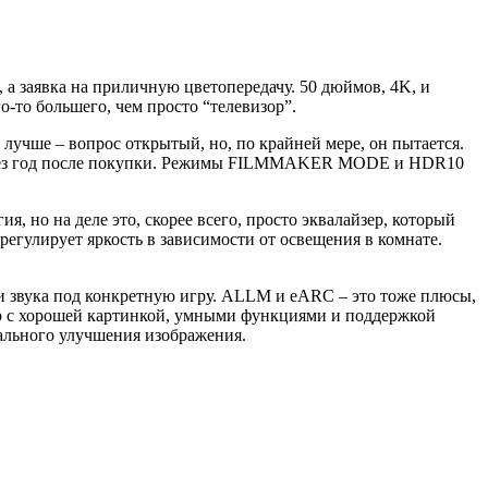
 а заявка на приличную цветопередачу. 50 дюймов, 4K, и
о-то большего, чем просто “телевизор”.
лучше – вопрос открытый, но, по крайней мере, он пытается.
 через год после покупки. Режимы FILMMAKER MODE и HDR10
, но на деле это, скорее всего, просто эквалайзер, который
регулирует яркость в зависимости от освещения в комнате.
 и звука под конкретную игру. ALLM и eARC – это тоже плюсы,
зор с хорошей картинкой, умными функциями и поддержкой
реального улучшения изображения.