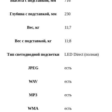
Высота с подставкой, мм
716
Глубина с подставкой, мм
230
Вес, кг
11;7
Вес с подставкой, кг
11;8
Тип светодиодной подсветки
LED Direct (полная)
JPEG
есть
WAV
есть
MP3
есть
WMA
есть