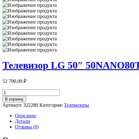
Телевизор LG 50″ 50NANO80
52 790,00
₽
Количество
товара
В корзину
Телевизор
Артикул:
322280
Категория:
Телевизоры
LG
50"
Описание
50NANO80T6A
Детали
Отзывы (0)