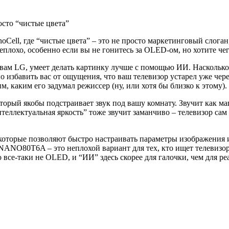
сто “чистые цвета”
ll, где “чистые цвета” – это не просто маркетинговый слоган,
плохо, особенно если вы не гонитесь за OLED-ом, но хотите чег
овам LG, умеет делать картинку лучше с помощью ИИ. Насколько 
но избавить вас от ощущения, что ваш телевизор устарел уже
м, каким его задумал режиссер (ну, или хотя бы близко к этому).
ый якобы подстраивает звук под вашу комнату. Звучит как магия
еллектуальная яркость” тоже звучит заманчиво – телевизор сам 
 которые позволяют быстро настраивать параметры изображения
 50NANO80T6A – это неплохой вариант для тех, кто ищет телеви
о все-таки не OLED, и “ИИ” здесь скорее для галочки, чем для 