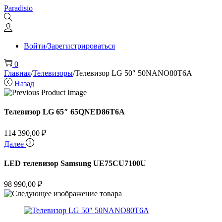
Перейти
Перейти
Paradisio
к
к
навигации
содержимому
Войти/Зарегистрироваться
0
Главная
/
Телевизоры
/
Телевизор LG 50″ 50NANO80T6A
Назад
Телевизор LG 65″ 65QNED86T6A
114 390,00
₽
Далее
LED телевизор Samsung UE75CU7100U
98 990,00
₽