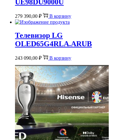
UE98DU9000U
279 390,00
₽
В корзину
Телевизор LG
OLED65G4RLA.ARUB
243 090,00
₽
В корзину