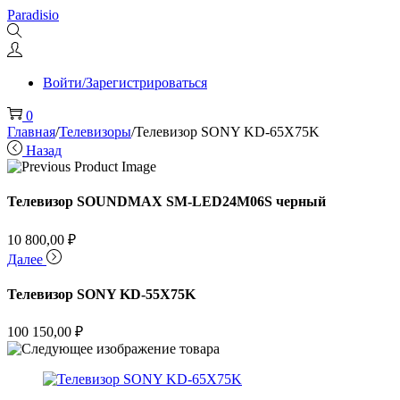
Перейти
Перейти
Paradisio
к
к
навигации
содержимому
Войти/Зарегистрироваться
0
Главная
/
Телевизоры
/
Телевизор SONY KD-65X75K
Назад
Телевизор SOUNDMAX SM-LED24M06S черный
10 800,00
₽
Далее
Телевизор SONY KD-55X75K
100 150,00
₽