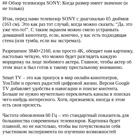
## Обзор телевизора SONY: Когда размер имеет значение (и
не только)
Итак, перед нами телевизор SONY с диагональю 65 дюймов
(163 см). Это как раз тот случай, когда можно сказать: “Да, это
уже что-то!”. С таким экраном можно смело устраивать
домашний кинотеатр, если, конечно, у вас есть подходящая
стена (или тумба, если вы экстремал).
Разрешение 3840×2160, или просто 4K, обещает нам картинку,
настолько четкую, что можно будет разглядеть каждую
морщинку на лице любимого актера. Главное, чтобы актер об
этом знал и был готов к такому пристальному вниманию.
Smart TV – это как пропуск в мир онлайн-кинотеатров,
YouTube и прочих радостей цифровой жизни. Версия Google
TV добавляет удобства в навигации и поиске контента.
Больше не нужно мучительно переключать каналы в поисках
чего-нибудь интересного. Хотя, признаемся, иногда в этом
есть своя прелесть.
Частота обновления 60 Гц – это стандартный показатель для
большинства современных телевизоров. Картинка будет
плавной, но не настолько, чтобы вы почувствовали себя
участником эксперимента по изучению возможностей