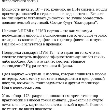
человеческого зрения.
Мощность звука 20 Вт – это, конечно, не Hi-Fi система, но для
просмотра новостей и сериалов вполне достаточно. Если же
вы планируете устраивать дискотеки, то лучше обзавестись
дополнительной акустикой. Соседи будут “благодарны”.
Наличие 3 HDMI и 2 USB портов – это как минимум
необходимый набор для подключения всего, что душе угодно:
от игровых консолей до флешек с фотографиями из отпуска.
Главное – не запутаться в проводах.
Поддержка стандарта DVB-T2 – это гарантия того, что вы
сможете смотреть цифровое эфирное телевидение без каких-
либо проблем. Хотя, кто сейчас смотрит эфирное
телевидение? Ну, разве что ваша бабушка.
Цвет корпуса – черный. Классика, которая впишется в любой
интерьер. Хотя, если у вас стены выкрашены в ярко-розовый
цвет, то, возможно, стоит задуматься о другом телевизоре.
Или о перекраске стен.
Углы обзора 178 градусов позволяют смотреть телевизор
практически из любой точки комнаты. Даже если вы будете
лежать на полу, картинка останется четкой и яркой. Главное –
не уснуть во время просмотра.