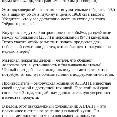
шума всего 42 дБ, что сравнимо с тихим разговором).
Этот двухдверный гигант имеет внушительные габариты: 59.5
см в ширину, 66 см в глубину и целых 196.8 см в высоту.
Убедитесь, что у вас достаточно места на кухне для этого
“чёрного рыцаря”.
Внутри вас ждут 329 литров полезного объёма, разделённые
между холодильной (235 л) и морозильной (94 л) камерами.
Этого хватит, чтобы разместить запасы продуктов для
небольшой семьи или для тех, кто любит делать закупки “на
неделю вперёд”.
Материал покрытия дверей – металл, что обещает
долговечность и устойчивость к “пальчиковым атакам”.
Чёрный цвет добавляет холодильнику элегантности, хотя и
потребует от вас чуть больше усилий в поддержании чистоты.
Производитель – белорусская компания АТЛАНТ, известная
своей надёжной и доступной техникой. Гарантийный срок
составляет 3 года, что даёт вам дополнительную уверенность
в качестве продукта.
В целом, этот двухкамерный холодильник АТЛАНТ – это
практичное и стильное решение для вашей кухни. Он
предлагает достаточно места для хранения продуктов,