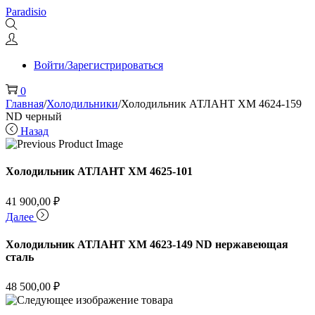
Перейти
Перейти
Paradisio
к
к
навигации
содержимому
Войти/Зарегистрироваться
0
Главная
/
Холодильники
/
Холодильник АТЛАНТ ХМ 4624-159
ND черный
Назад
Холодильник АТЛАНТ ХМ 4625-101
41 900,00
₽
Далее
Холодильник АТЛАНТ ХМ 4623-149 ND нержавеющая
сталь
48 500,00
₽