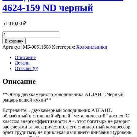
4624-159 ND черный
51 010,00
₽
Количество
товара
В корзину
Холодильник
Артикул:
МБ-00611608
Категория:
Холодильники
АТЛАНТ
ХМ
Описание
4624-
Детали
159
Отзывы (0)
ND
черный
Описание
**Обзор двухкамерного холодильника АТЛАНТ: Чёрный
рыцарь вашей кухни**
Встречайте – двухкамерный холодильник АТЛАНТ,
облачённый в стильный чёрный “металлический” доспех. С
классом энергоэффективности A+, этот богатырь не разорит
вас счетами за электричество, а его стандартный компрессор
будет трудиться, не привлекая излишнего внимания (уровень