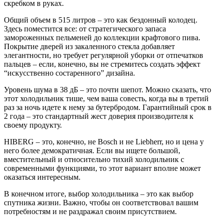
скребком в руках.
Общий объем в 515 литров – это как бездонный колодец.
Здесь поместится все: от стратегического запаса
замороженных пельменей до коллекции крафтового пива.
Покрытие дверей из закаленного стекла добавляет
элегантности, но требует регулярной уборки от отпечатков
пальцев – если, конечно, вы не стремитесь создать эффект
“искусственно состаренного” дизайна.
Уровень шума в 38 дБ – это почти шепот. Можно сказать, что
этот холодильник тише, чем ваша совесть, когда вы в третий
раз за ночь идете к нему за бутербродом. Гарантийный срок в
2 года – это стандартный жест доверия производителя к
своему продукту.
HIBERG – это, конечно, не Bosch и не Liebherr, но и цена у
него более демократичная. Если вы ищете большой,
вместительный и относительно тихий холодильник с
современными функциями, то этот вариант вполне может
оказаться интересным.
В конечном итоге, выбор холодильника – это как выбор
спутника жизни. Важно, чтобы он соответствовал вашим
потребностям и не раздражал своим присутствием.