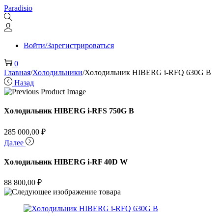
Перейти
Перейти
Paradisio
к
к
навигации
содержимому
Войти/Зарегистрироваться
0
Главная
/
Холодильники
/
Холодильник HIBERG i-RFQ 630G B
Назад
Холодильник HIBERG i-RFS 750G B
285 000,00
₽
Далее
Холодильник HIBERG i-RF 40D W
88 800,00
₽