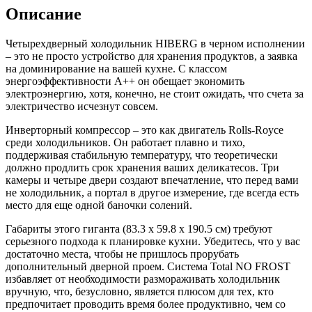
Описание
Четырехдверный холодильник HIBERG в черном исполнении
– это не просто устройство для хранения продуктов, а заявка
на доминирование на вашей кухне. С классом
энергоэффективности A++ он обещает экономить
электроэнергию, хотя, конечно, не стоит ожидать, что счета за
электричество исчезнут совсем.
Инверторный компрессор – это как двигатель Rolls-Royce
среди холодильников. Он работает плавно и тихо,
поддерживая стабильную температуру, что теоретически
должно продлить срок хранения ваших деликатесов. Три
камеры и четыре двери создают впечатление, что перед вами
не холодильник, а портал в другое измерение, где всегда есть
место для еще одной баночки солений.
Габариты этого гиганта (83.3 x 59.8 x 190.5 см) требуют
серьезного подхода к планировке кухни. Убедитесь, что у вас
достаточно места, чтобы не пришлось прорубать
дополнительный дверной проем. Система Total NO FROST
избавляет от необходимости размораживать холодильник
вручную, что, безусловно, является плюсом для тех, кто
предпочитает проводить время более продуктивно, чем со