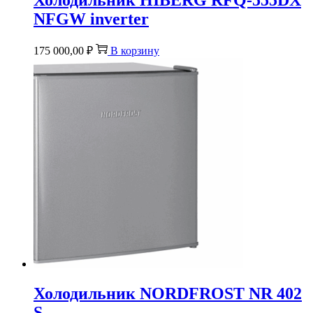
Холодильник HIBERG RFQ-555DX
NFGW inverter
175 000,00
₽
В корзину
Холодильник NORDFROST NR 402
S