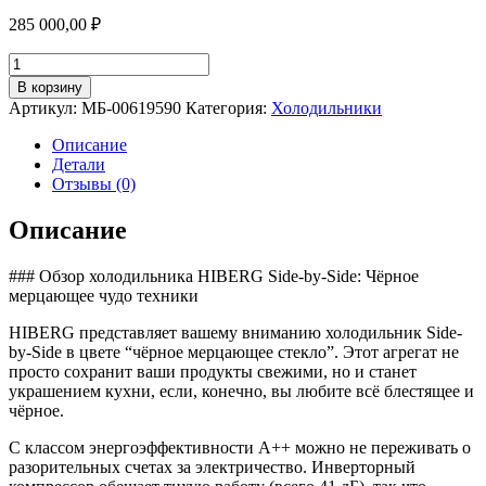
285 000,00
₽
Количество
товара
В корзину
Холодильник
Артикул:
МБ-00619590
Категория:
Холодильники
HIBERG
i-
Описание
RFS
Детали
750G
Отзывы (0)
B
Описание
### Обзор холодильника HIBERG Side-by-Side: Чёрное
мерцающее чудо техники
HIBERG представляет вашему вниманию холодильник Side-
by-Side в цвете “чёрное мерцающее стекло”. Этот агрегат не
просто сохранит ваши продукты свежими, но и станет
украшением кухни, если, конечно, вы любите всё блестящее и
чёрное.
С классом энергоэффективности A++ можно не переживать о
разорительных счетах за электричество. Инверторный