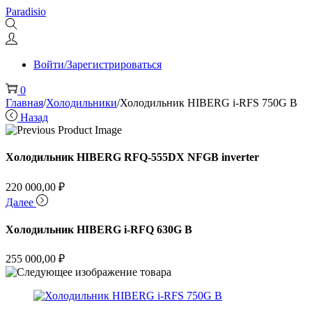
Перейти
Перейти
Paradisio
к
к
навигации
содержимому
Войти/Зарегистрироваться
0
Главная
/
Холодильники
/
Холодильник HIBERG i-RFS 750G B
Назад
Холодильник HIBERG RFQ-555DX NFGB inverter
220 000,00
₽
Далее
Холодильник HIBERG i-RFQ 630G B
255 000,00
₽