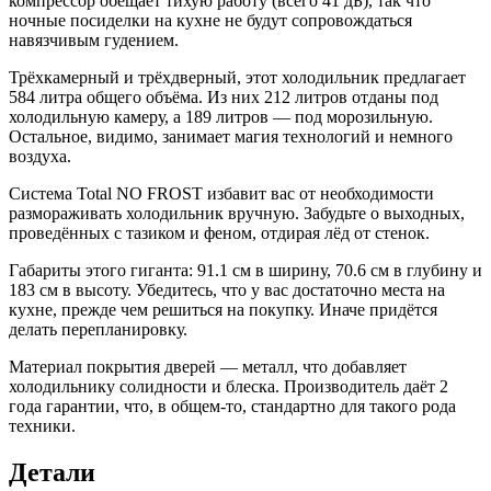
компрессор обещает тихую работу (всего 41 дБ), так что
ночные посиделки на кухне не будут сопровождаться
навязчивым гудением.
Трёхкамерный и трёхдверный, этот холодильник предлагает
584 литра общего объёма. Из них 212 литров отданы под
холодильную камеру, а 189 литров — под морозильную.
Остальное, видимо, занимает магия технологий и немного
воздуха.
Система Total NO FROST избавит вас от необходимости
размораживать холодильник вручную. Забудьте о выходных,
проведённых с тазиком и феном, отдирая лёд от стенок.
Габариты этого гиганта: 91.1 см в ширину, 70.6 см в глубину и
183 см в высоту. Убедитесь, что у вас достаточно места на
кухне, прежде чем решиться на покупку. Иначе придётся
делать перепланировку.
Материал покрытия дверей — металл, что добавляет
холодильнику солидности и блеска. Производитель даёт 2
года гарантии, что, в общем-то, стандартно для такого рода
техники.
Детали