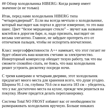
## Обзор холодильника HIBERG: Когда размер имеет
значение (и не только)
Итак, перед нами холодильник HIBERG типа
“четырехдверный”. Если вы всегда мечтали о холодильнике,
который выглядит как портал в другое измерение, то это ваш
шанс. Цвет “белое мерцающее стекло” – звучит как название
коктейля в дорогом баре, и, надо признать, выглядит он
весьма элегантно. Главное, не забудьте протереть его от
отпечатков пальцев, чтобы не испортить впечатление.
Класс энергоэффективности A++ намекает, что этот гигант не
будет обжигать ваш кошелек счетами за электричество.
Инверторный компрессор обещает тихую работу, так что вы
сможете спокойно спать, не боясь, что ваш холодильник
решит устроить дискотеку посреди ночи.
С тремя камерами и четырьмя дверями, этот холодильник
предлагает много места для хранения всего, что душе угодно.
Ширина 91.1 см, глубина 70.6 см и высота 183 см – убедитесь,
что у вас достаточно места на кухне, прежде чем решиться на
покупку. Иначе придется делать перепланировку.
Система Total NO FROST избавит вас от необходимости
размораживать холодильник вручную. Больше никаких