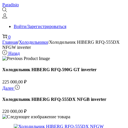
Перейти
Перейти
Paradisio
к
к
навигации
содержимому
Войти/Зарегистрироваться
0
Главная
/
Холодильники
/
Холодильник HIBERG RFQ-555DX
NFGW inverter
Назад
Холодильник HIBERG RFQ-590G GT inverter
225 000,00
₽
Далее
Холодильник HIBERG RFQ-555DX NFGB inverter
220 000,00
₽