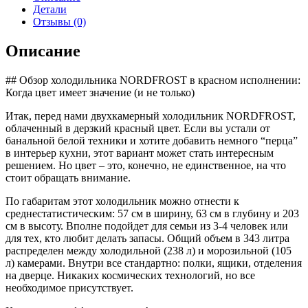
164NF
Детали
R
Отзывы (0)
Описание
## Обзор холодильника NORDFROST в красном исполнении:
Когда цвет имеет значение (и не только)
Итак, перед нами двухкамерный холодильник NORDFROST,
облаченный в дерзкий красный цвет. Если вы устали от
банальной белой техники и хотите добавить немного “перца”
в интерьер кухни, этот вариант может стать интересным
решением. Но цвет – это, конечно, не единственное, на что
стоит обращать внимание.
По габаритам этот холодильник можно отнести к
среднестатистическим: 57 см в ширину, 63 см в глубину и 203
см в высоту. Вполне подойдет для семьи из 3-4 человек или
для тех, кто любит делать запасы. Общий объем в 343 литра
распределен между холодильной (238 л) и морозильной (105
л) камерами. Внутри все стандартно: полки, ящики, отделения
на дверце. Никаких космических технологий, но все
необходимое присутствует.