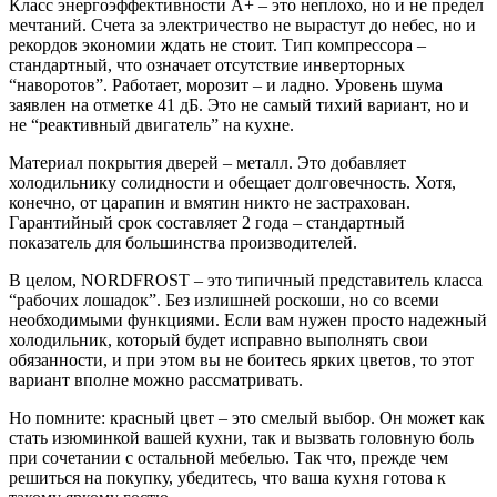
Класс энергоэффективности A+ – это неплохо, но и не предел
мечтаний. Счета за электричество не вырастут до небес, но и
рекордов экономии ждать не стоит. Тип компрессора –
стандартный, что означает отсутствие инверторных
“наворотов”. Работает, морозит – и ладно. Уровень шума
заявлен на отметке 41 дБ. Это не самый тихий вариант, но и
не “реактивный двигатель” на кухне.
Материал покрытия дверей – металл. Это добавляет
холодильнику солидности и обещает долговечность. Хотя,
конечно, от царапин и вмятин никто не застрахован.
Гарантийный срок составляет 2 года – стандартный
показатель для большинства производителей.
В целом, NORDFROST – это типичный представитель класса
“рабочих лошадок”. Без излишней роскоши, но со всеми
необходимыми функциями. Если вам нужен просто надежный
холодильник, который будет исправно выполнять свои
обязанности, и при этом вы не боитесь ярких цветов, то этот
вариант вполне можно рассматривать.
Но помните: красный цвет – это смелый выбор. Он может как
стать изюминкой вашей кухни, так и вызвать головную боль
при сочетании с остальной мебелью. Так что, прежде чем
решиться на покупку, убедитесь, что ваша кухня готова к