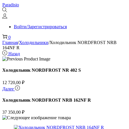
Перейти
Перейти
Paradisio
к
к
навигации
содержимому
Войти/Зарегистрироваться
0
Главная
/
Холодильники
/
Холодильник NORDFROST NRB
164NF R
Назад
Холодильник NORDFROST NR 402 S
12 720,00
₽
Далее
Холодильник NORDFROST NRB 162NF R
37 350,00
₽