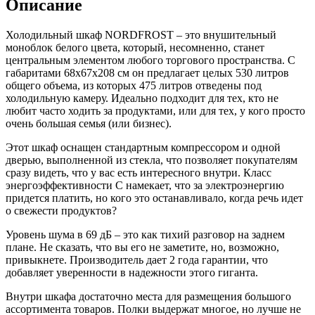
Описание
Холодильный шкаф NORDFROST – это внушительный
моноблок белого цвета, который, несомненно, станет
центральным элементом любого торгового пространства. С
габаритами 68x67x208 см он предлагает целых 530 литров
общего объема, из которых 475 литров отведены под
холодильную камеру. Идеально подходит для тех, кто не
любит часто ходить за продуктами, или для тех, у кого просто
очень большая семья (или бизнес).
Этот шкаф оснащен стандартным компрессором и одной
дверью, выполненной из стекла, что позволяет покупателям
сразу видеть, что у вас есть интересного внутри. Класс
энергоэффективности C намекает, что за электроэнергию
придется платить, но кого это останавливало, когда речь идет
о свежести продуктов?
Уровень шума в 69 дБ – это как тихий разговор на заднем
плане. Не сказать, что вы его не заметите, но, возможно,
привыкнете. Производитель дает 2 года гарантии, что
добавляет уверенности в надежности этого гиганта.
Внутри шкафа достаточно места для размещения большого
ассортимента товаров. Полки выдержат многое, но лучше не