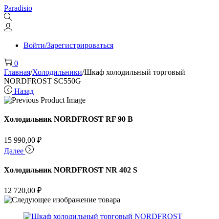
Перейти
Перейти
Paradisio
к
к
навигации
содержимому
Войти/Зарегистрироваться
0
Главная
/
Холодильники
/
Шкаф холодильный торговый
NORDFROST SC550G
Назад
Холодильник NORDFROST RF 90 B
15 990,00
₽
Далее
Холодильник NORDFROST NR 402 S
12 720,00
₽