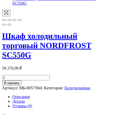
Шкаф холодильный
торговый NORDFROST
SC550G
59 270,00
₽
Количество
товара
В корзину
Шкаф
Артикул:
МБ-00573941
Категория:
Холодильники
холодильный
торговый
Описание
NORDFROST
Детали
SC550G
Отзывы (0)