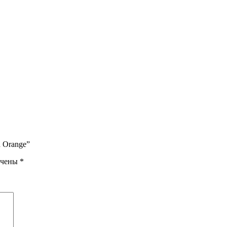
d Orange”
ечены
*