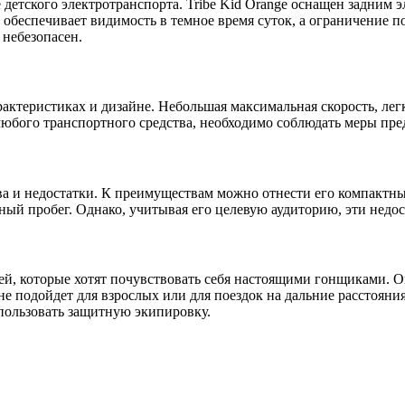
 детского электротранспорта. Tribe Kid Orange оснащен задним 
 обеспечивает видимость в темное время суток, а ограничение п
 небезопасен.
характеристиках и дизайне. Небольшая максимальная скорость, л
любого транспортного средства, необходимо соблюдать меры пр
ва и недостатки. К преимуществам можно отнести его компактные
ый пробег. Однако, учитывая его целевую аудиторию, эти недо
тей, которые хотят почувствовать себя настоящими гонщиками. О
е подойдет для взрослых или для поездок на дальние расстояния
спользовать защитную экипировку.