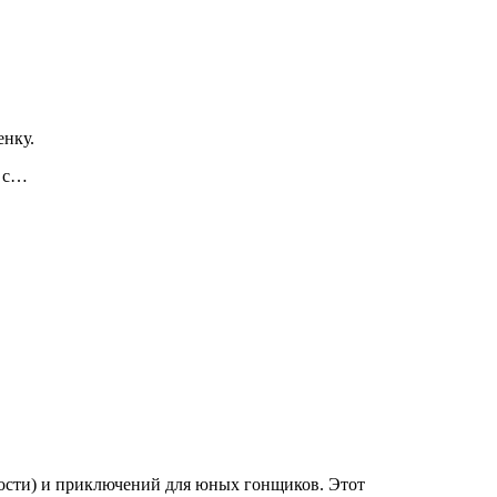
енку.
а с…
орости) и приключений для юных гонщиков. Этот