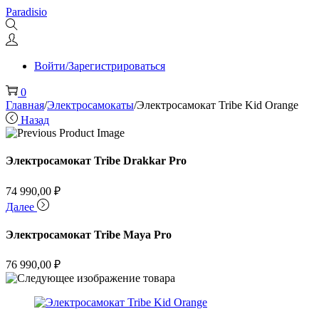
Перейти
Перейти
Paradisio
к
к
навигации
содержимому
Войти/Зарегистрироваться
0
Главная
/
Электросамокаты
/
Электросамокат Tribe Kid Orange
Назад
Электросамокат Tribe Drakkar Pro
74 990,00
₽
Далее
Электросамокат Tribe Maya Pro
76 990,00
₽