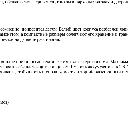
, обещает стать верным спутником в парковых заездах и дворов
есомненно, понравится детям. Белый цвет корпуса разбавлен яр
самокатом, а компактные размеры облегчают его хранение и транс
оездок на дальние расстояния.
т вполне приличными техническими характеристиками. Максимальн
ствовать себя настоящим гонщиком. Емкость аккумулятора в 2.6 A
ечивает устойчивость и управляемость, а задний электронный и 
моз)