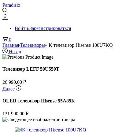
Перейти
Перейти
Paradisio
к
к
навигации
содержимому
Войти/Зарегистрироваться
0
Главная
/
Телевизоры
/
4K телевизор Hisense 100U7KQ
Назад
Телевизор LEFF 50U550T
26 990,00
₽
Далее
OLED телевизор Hisense 55A85K
131 990,00
₽