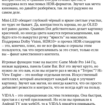
поддержка всех мыслимых HDR-форматов. Звучит как мечта
киномана, но давайте разберёмся, так ли всё радужно на
самом деле.
Mini-LED обещает глубокий чёрный и яркие светлые участки,
но чудес не бывает. Да, контрастность хороша, но до OLED
всё равно далеко. Quantum Dot действительно делает картинку
красочной, но иногда цвета кажутся перенасыщенными, как
будто кто-то выкрутил ручку “яркость” на максимум.
Поддержка Dolby Vision, HDR10+ и прочих HDR-стандартов
– это, конечно, плюс, но не все фильмы и сериалы этим
пользуются, так что переплачивать за это стоит, только если
вы – фанат качественного контента.
Игровые функции тоже на высоте: Game Mode Pro 144 Гц,
низкая задержка, панель Game Bar. Всё это звучит круто, но
нужно ли это вам, если вы играете раз в месяц в “Тетрис”? Hi-
View Engine – это вообще отдельная песня. Искусственный
интеллект, который анализирует каждый кадр и улучшает
картинку. Звучит как магия, но иногда кажется, что он просто
добавляет резкости и контраста, что не всегда идёт на пользу.
VIDAA – это операционная система телевизора. Она быстрая,
простая и с кучей приложений. Но если вы привыкли к
Android TV или webOS, то к VIDAA придётся привыкать.