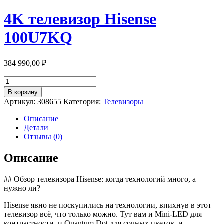
4K телевизор Hisense
100U7KQ
384 990,00
₽
Количество
товара
В корзину
4K
Артикул:
308655
Категория:
Телевизоры
телевизор
Hisense
Описание
100U7KQ
Детали
Отзывы (0)
Описание
## Обзор телевизора Hisense: когда технологий много, а
нужно ли?
Hisense явно не поскупились на технологии, впихнув в этот
телевизор всё, что только можно. Тут вам и Mini-LED для
контрастности, и Quantum Dot для сочных цветов, и