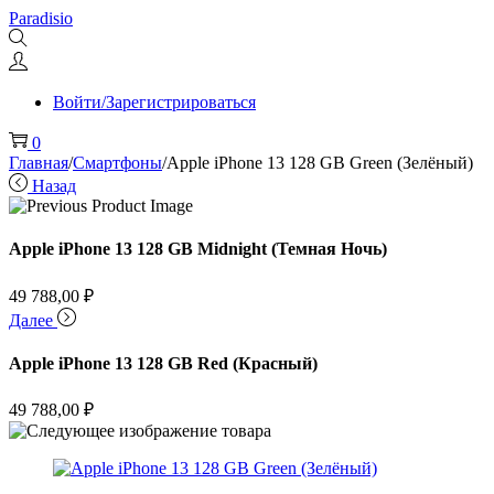
Перейти
Перейти
Paradisio
к
к
навигации
содержимому
Войти/Зарегистрироваться
0
Главная
/
Смартфоны
/
Apple iPhone 13 128 GB Green (Зелёный)
Назад
Apple iPhone 13 128 GB Midnight (Темная Ночь)
49 788,00
₽
Далее
Apple iPhone 13 128 GB Red (Красный)
49 788,00
₽