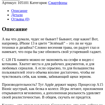
Apple
Артикул:
105101
Категория:
Смартфоны
iPhone
13
Описание
128
Детали
GB
Отзывы (0)
Green
(Зелёный)
Описание
А вы что думали, чудес не бывает? Бывают, еще какие! Вот,
например, iPhone 13 в цвете “Зелёный” – это ли не чудо
техники и дизайна? Словно весенняя трава, он радует глаз и
намекает, что пора бы уже обновить свой устаревший гаджет.
С 128 ГБ памяти можно не экономить на селфи и видео с
котиками. Хватит места и для рабочих документов, и для
любимых сериалов. А если серьезно, то для большинства
пользователей этого объема вполне достаточно, чтобы не
чувствовать себя, как хомяк, забивающий щеки зерном.
Производительность? Тут Apple держит марку. Процессор A15
Bionic шустрый, как белка в колесе. Игры летают, приложения
открываются мгновенно, а дополненная реальность удивляет
своей реалистичностью. В общем, скучать не придется.