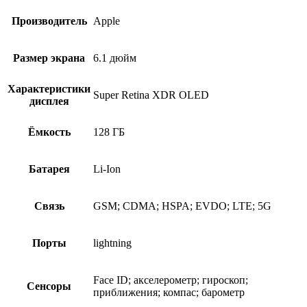
Производитель
Apple
Размер экрана
6.1 дюйм
Характеристики
Super Retina XDR OLED
дисплея
Ёмкость
128 ГБ
Батарея
Li-Ion
Связь
GSM; CDMA; HSPA; EVDO; LTE; 5G
Порты
lightning
Face ID; акселерометр; гироскоп;
Сенсоры
приближения; компас; барометр