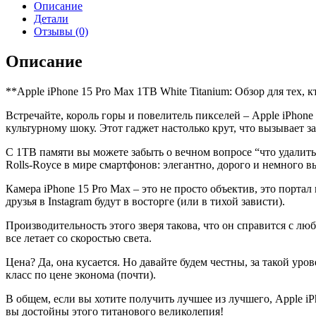
15
Описание
Pro
Детали
Max
Отзывы (0)
1TB
White
Описание
Titanium
(Белый
**Apple iPhone 15 Pro Max 1TB White Titanium: Обзор для тех,
титан)
Встречайте, король горы и повелитель пикселей – Apple iPhone
культурному шоку. Этот гаджет настолько крут, что вызывает з
С 1TB памяти вы можете забыть о вечном вопросе “что удалить?
Rolls-Royce в мире смартфонов: элегантно, дорого и немного 
Камера iPhone 15 Pro Max – это не просто объектив, это порт
друзья в Instagram будут в восторге (или в тихой зависти).
Производительность этого зверя такова, что он справится с любо
все летает со скоростью света.
Цена? Да, она кусается. Но давайте будем честны, за такой ур
класс по цене эконома (почти).
В общем, если вы хотите получить лучшее из лучшего, Apple iP
вы достойны этого титанового великолепия!