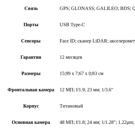
Связь
GPS; GLONASS; GALILEO; BDS; QZSS;
Порты
USB Type-C
Сенсоры
Face ID; сканер LiDAR; акселеромет
Гарантия
12 месяцев
Размеры
15;99 x 7;67 x 0;83 см
Фронтальная камера
12 МП; f/1.9; 23 мм; 1/3.6"
Корпус
Титановый
Основная камера
48 МП; f/1.8; 24 мм; 1/1.28"; 1.22µm;