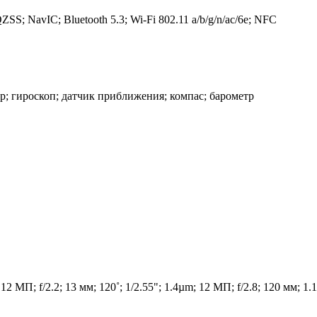
 NavIC; Bluetooth 5.3; Wi-Fi 802.11 a/b/g/n/ac/6e; NFC
р; гироскоп; датчик приближения; компас; барометр
 12 МП; f/2.2; 13 мм; 120˚; 1/2.55"; 1.4µm; 12 МП; f/2.8; 120 мм; 1