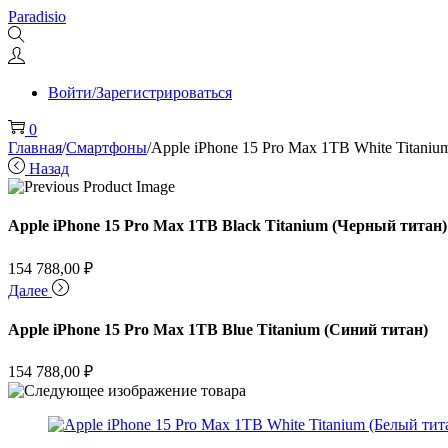
Перейти
Перейти
Paradisio
к
к
навигации
содержимому
Войти/Зарегистрироваться
0
Главная
/
Смартфоны
/
Apple iPhone 15 Pro Max 1TB White Titaniu
Назад
Apple iPhone 15 Pro Max 1TB Black Titanium (Черный титан)
154 788,00
₽
Далее
Apple iPhone 15 Pro Max 1TB Blue Titanium (Синий титан)
154 788,00
₽