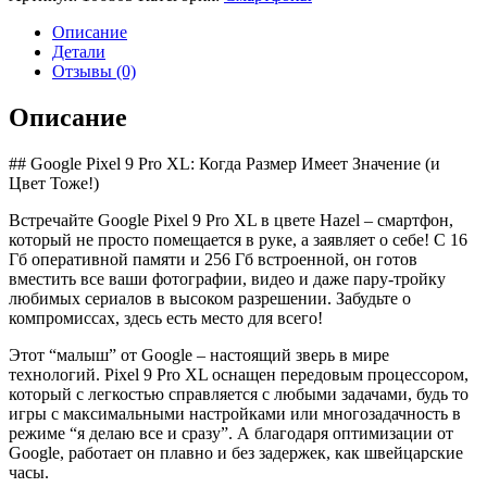
Pixel
9
Описание
Pro
Детали
XL
Отзывы (0)
16/256Gb
Hazel
Описание
## Google Pixel 9 Pro XL: Когда Размер Имеет Значение (и
Цвет Тоже!)
Встречайте Google Pixel 9 Pro XL в цвете Hazel – смартфон,
который не просто помещается в руке, а заявляет о себе! С 16
Гб оперативной памяти и 256 Гб встроенной, он готов
вместить все ваши фотографии, видео и даже пару-тройку
любимых сериалов в высоком разрешении. Забудьте о
компромиссах, здесь есть место для всего!
Этот “малыш” от Google – настоящий зверь в мире
технологий. Pixel 9 Pro XL оснащен передовым процессором,
который с легкостью справляется с любыми задачами, будь то
игры с максимальными настройками или многозадачность в
режиме “я делаю все и сразу”. А благодаря оптимизации от
Google, работает он плавно и без задержек, как швейцарские
часы.