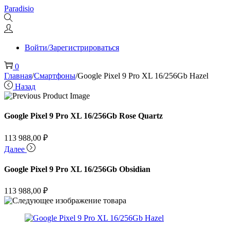
Перейти
Перейти
Paradisio
к
к
навигации
содержимому
Войти/Зарегистрироваться
0
Главная
/
Смартфоны
/
Google Pixel 9 Pro XL 16/256Gb Hazel
Назад
Google Pixel 9 Pro XL 16/256Gb Rose Quartz
113 988,00
₽
Далее
Google Pixel 9 Pro XL 16/256Gb Obsidian
113 988,00
₽