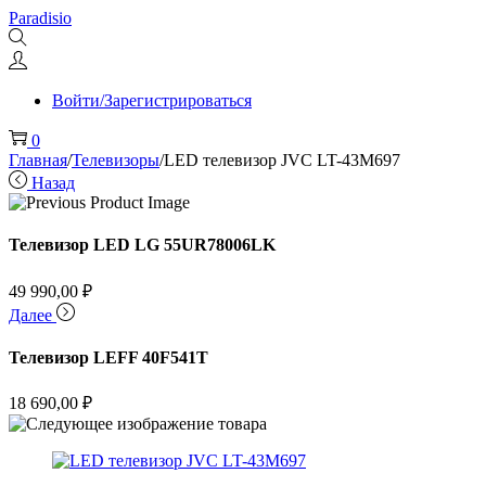
Перейти
Перейти
Paradisio
к
к
навигации
содержимому
Войти/Зарегистрироваться
0
Главная
/
Телевизоры
/
LED телевизор JVC LT-43M697
Назад
Телевизор LED LG 55UR78006LK
49 990,00
₽
Далее
Телевизор LEFF 40F541T
18 690,00
₽