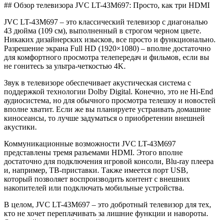
## Обзор телевизора JVC LT-43M697: Просто, как три HDMI
JVC LT-43M697 – это классический телевизор с диагональю
43 дюйма (109 см), выполненный в строгом черном цвете.
Никаких дизайнерских изысков, все просто и функционально.
Разрешение экрана Full HD (1920×1080) – вполне достаточно
для комфортного просмотра телепередач и фильмов, если вы
не гонитесь за ультра-четкостью 4K.
Звук в телевизоре обеспечивает акустическая система с
поддержкой технологии Dolby Digital. Конечно, это не Hi-End
аудиосистема, но для обычного просмотра телешоу и новостей
вполне хватит. Если же вы планируете устраивать домашние
киносеансы, то лучше задуматься о приобретении внешней
акустики.
Коммуникационные возможности JVC LT-43M697
представлены тремя разъемами HDMI. Этого вполне
достаточно для подключения игровой консоли, Blu-ray плеера
и, например, ТВ-приставки. Также имеется порт USB,
который позволяет воспроизводить контент с внешних
накопителей или подключать мобильные устройства.
В целом, JVC LT-43M697 – это добротный телевизор для тех,
кто не хочет переплачивать за лишние функции и навороты.