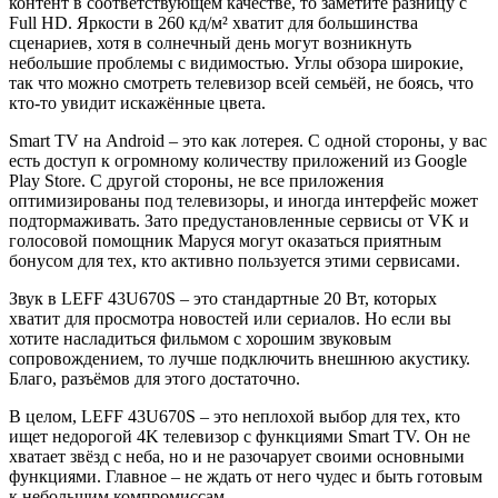
контент в соответствующем качестве, то заметите разницу с
Full HD. Яркости в 260 кд/м² хватит для большинства
сценариев, хотя в солнечный день могут возникнуть
небольшие проблемы с видимостью. Углы обзора широкие,
так что можно смотреть телевизор всей семьёй, не боясь, что
кто-то увидит искажённые цвета.
Smart TV на Android – это как лотерея. С одной стороны, у вас
есть доступ к огромному количеству приложений из Google
Play Store. С другой стороны, не все приложения
оптимизированы под телевизоры, и иногда интерфейс может
подтормаживать. Зато предустановленные сервисы от VK и
голосовой помощник Маруся могут оказаться приятным
бонусом для тех, кто активно пользуется этими сервисами.
Звук в LEFF 43U670S – это стандартные 20 Вт, которых
хватит для просмотра новостей или сериалов. Но если вы
хотите насладиться фильмом с хорошим звуковым
сопровождением, то лучше подключить внешнюю акустику.
Благо, разъёмов для этого достаточно.
В целом, LEFF 43U670S – это неплохой выбор для тех, кто
ищет недорогой 4K телевизор с функциями Smart TV. Он не
хватает звёзд с неба, но и не разочарует своими основными
функциями. Главное – не ждать от него чудес и быть готовым
к небольшим компромиссам.