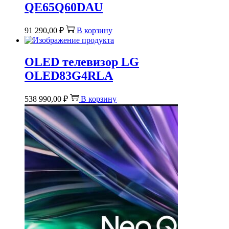
QE65Q60DAU
91 290,00
₽
В корзину
OLED телевизор LG
OLED83G4RLA
538 990,00
₽
В корзину