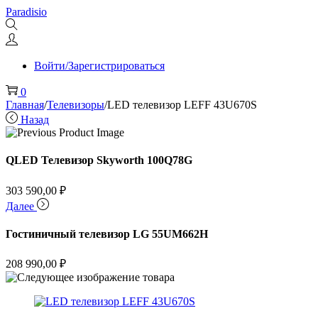
Перейти
Перейти
Paradisio
к
к
навигации
содержимому
Войти/Зарегистрироваться
0
Главная
/
Телевизоры
/
LED телевизор LEFF 43U670S
Назад
QLED Телевизор Skyworth 100Q78G
303 590,00
₽
Далее
Гостиничный телевизор LG 55UM662H
208 990,00
₽