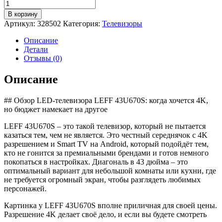
Количество
товара
В корзину
LED
Артикул:
328502
Категория:
Телевизоры
телевизор
LEFF
Описание
43U670S
Детали
Отзывы (0)
Описание
## Обзор LED-телевизора LEFF 43U670S: когда хочется 4K,
но бюджет намекает на другое
LEFF 43U670S – это такой телевизор, который не пытается
казаться тем, чем не является. Это честный середнячок с 4K
разрешением и Smart TV на Android, который подойдёт тем,
кто не гонится за премиальными брендами и готов немного
покопаться в настройках. Диагональ в 43 дюйма – это
оптимальный вариант для небольшой комнаты или кухни, где
не требуется огромный экран, чтобы разглядеть любимых
персонажей.
Картинка у LEFF 43U670S вполне приличная для своей цены.
Разрешение 4K делает своё дело, и если вы будете смотреть