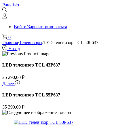
Перейти
Перейти
Paradisio
к
к
навигации
содержимому
Войти/Зарегистрироваться
0
Главная
/
Телевизоры
/
LED телевизор TCL 50P637
Назад
LED телевизор TCL 43P637
25 290,00
₽
Далее
LED телевизор TCL 55P637
35 390,00
₽