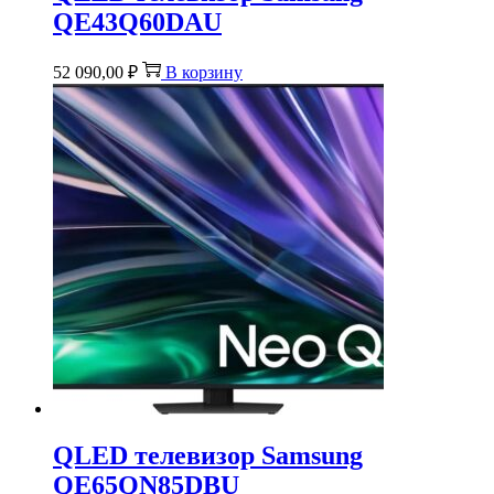
QE43Q60DAU
52 090,00
₽
В корзину
QLED телевизор Samsung
QE65QN85DBU