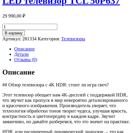
LED телевизор TCL 50P637
29 990,00
₽
Количество
товара
В корзину
LED
Артикул:
281334
Категория:
Телевизоры
телевизор
TCL
Описание
50P637
Детали
Отзывы (0)
Описание
## Обзор телевизора с 4K HDR: стоит ли игра свеч?
Этот телевизор обещает нам 4K-дисплей с поддержкой HDR,
что звучит как пропуск в мир невероятно детализированного
и красочного изображения. Производитель уверяет, что
технология обработки тонов творит чудеса, улучшая яркость,
контрастность и цветопередачу в каждом кадре. Звучит
заманчиво, но давайте разберемся, что это значит на практике.
HDR, или расширенный динамический диапазон, – это как