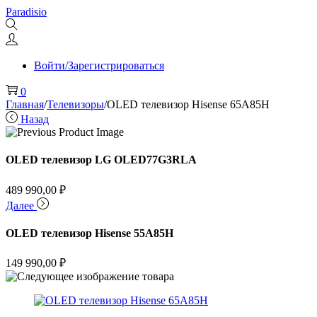
Перейти
Перейти
Paradisio
к
к
навигации
содержимому
Войти/Зарегистрироваться
0
Главная
/
Телевизоры
/
OLED телевизор Hisense 65A85H
Назад
OLED телевизор LG OLED77G3RLA
489 990,00
₽
Далее
OLED телевизор Hisense 55A85H
149 990,00
₽