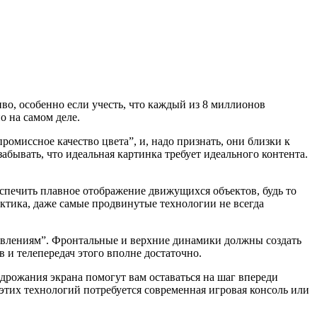
иво, особенно если учесть, что каждый из 8 миллионов
о на самом деле.
ромиссное качество цвета”, и, надо признать, они близки к
забывать, что идеальная картинка требует идеального контента.
печить плавное отображение движущихся объектов, будь то
ктика, даже самые продвинутые технологии не всегда
аправлениям”. Фронтальные и верхние динамики должны создать
 и телепередач этого вполне достаточно.
рожания экрана помогут вам оставаться на шаг впереди
х этих технологий потребуется современная игровая консоль или