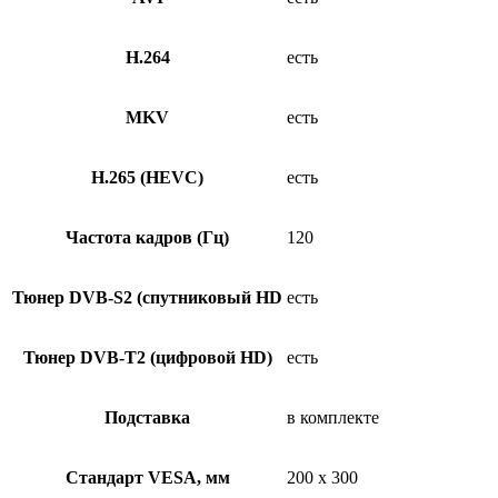
H.264
есть
MKV
есть
H.265 (HEVC)
есть
Частота кадров (Гц)
120
Тюнер DVB-S2 (спутниковый HD
есть
Тюнер DVB-T2 (цифровой HD)
есть
Подставка
в комплекте
Стандарт VESA, мм
200 x 300