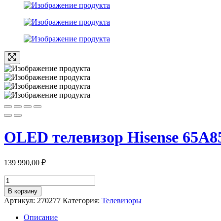
OLED телевизор Hisense 65A
139 990,00
₽
Количество
товара
В корзину
OLED
Артикул:
270277
Категория:
Телевизоры
телевизор
Hisense
Описание