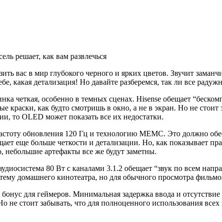
ль решает, как вам развлечься
ить вас в мир глубокого черного и ярких цветов. Звучит заманч
ебе, какая детализация! Но давайте разберемся, так ли все радужн
нка четкая, особенно в темных сценах. Hisense обещает “бескомп
 краски, как будто смотришь в окно, а не в экран. Но не стоит 
и, то OLED может показать все их недостатки.
астоту обновления 120 Гц и технологию MEMC. Это должно обес
ет еще больше четкости и детализации. Но, как показывает пра
, небольшие артефакты все же будут заметны.
я аудиосистема 80 Вт с каналами 3.1.2 обещает “звук по всем н
тему домашнего кинотеатра, но для обычного просмотра фильмов
нус для геймеров. Минимальная задержка ввода и отсутствие д
 Но не стоит забывать, что для полноценного использования все