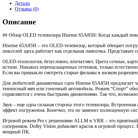
65A85H
Детали
Отзывы (0)
Описание
## Обзор OLED телевизора Hisense 65A85H: Когда каждый пиксе
Hisense 65A85H – это OLED-телевизор, который обещает погруз
пикселей здесь работает как отдельная лампочка. Представьте с
OLED-технология, безусловно, впечатляет. Цвета сочные, карти
истине. Никаких перенасыщенных оттенков, только естественные
Если вы привыкли смотреть старые фильмы в низком разрешени
Для любителей динамичных сцен Hisense 65A85H предлагает ч
теннисный мяч или гоночный автомобиль. Режим “Спорт” обеща
справляются с очень быстрыми движениями. Так что, возможно
Звук – еще одна сильная сторона этого телевизора. Встроенна
эффект погружения. Конечно, это не заменит полноценную сис
Игровой режим Pro с решениями ALLM и VRR – это приятный бо
соперников. Dolby Vision добавляет красок в игровой процесс.
мощный ПК.