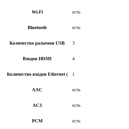
Wi-Fi
есть
Bluetooth
есть
Количество разъемов USB
3
Входов HDMI
4
Количество входов Ethernet (
1
AAC
есть
AC3
есть
PCM
есть