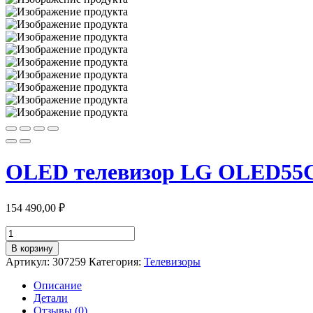
OLED телевизор LG OLED5
154 490,00
₽
Количество
товара
В корзину
OLED
Артикул:
307259
Категория:
Телевизоры
телевизор
LG
Описание
OLED55C3RLA
Детали
Отзывы (0)