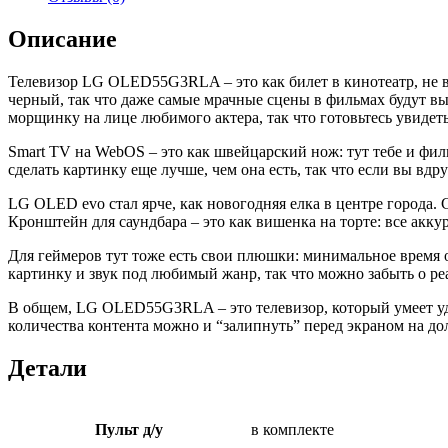
Описание
Телевизор LG OLED55G3RLA – это как билет в кинотеатр, не в
черный, так что даже самые мрачные сцены в фильмах будут вы
морщинку на лице любимого актера, так что готовьтесь увидеть
Smart TV на WebOS – это как швейцарский нож: тут тебе и филь
сделать картинку еще лучше, чем она есть, так что если вы вдр
LG OLED evo стал ярче, как новогодняя елка в центре города.
Кронштейн для саундбара – это как вишенка на торте: все акку
Для геймеров тут тоже есть свои плюшки: минимальное время о
картинку и звук под любимый жанр, так что можно забыть о ре
В общем, LG OLED55G3RLA – это телевизор, который умеет уди
количества контента можно и “залипнуть” перед экраном на до
Детали
Пульт д/у
в комплекте