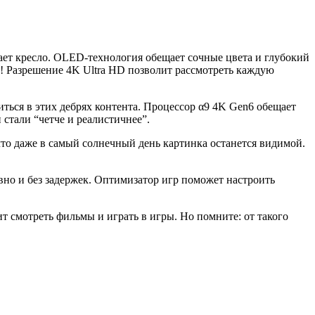
ает кресло. OLED-технология обещает сочные цвета и глубокий
й! Разрешение 4K Ultra HD позволит рассмотреть каждую
иться в этих дебрях контента. Процессор α9 4K Gen6 обещает
 стали “четче и реалистичнее”.
что даже в самый солнечный день картинка останется видимой.
вно и без задержек. Оптимизатор игр поможет настроить
 смотреть фильмы и играть в игры. Но помните: от такого