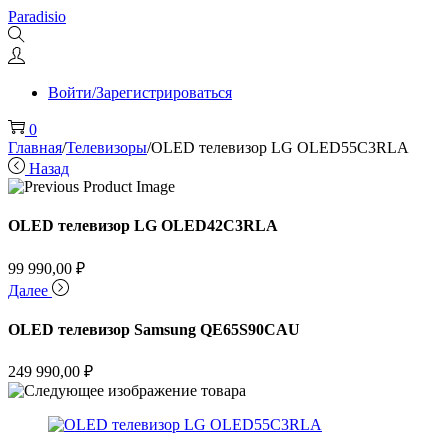
Перейти
Перейти
Paradisio
к
к
навигации
содержимому
Войти/Зарегистрироваться
0
Главная
/
Телевизоры
/
OLED телевизор LG OLED55C3RLA
Назад
OLED телевизор LG OLED42C3RLA
99 990,00
₽
Далее
OLED телевизор Samsung QE65S90CAU
249 990,00
₽