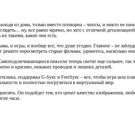
ыходя из дома, только вместо попкорна – чипсы, и никто не пин
глядеть… ну, все равно мрачно, но зато с отличной детализацие
 их такими, какие они есть.
мы, и игры, и вообще все, что душе угодно. Главное – не заблуд
уг решите пересмотреть старые фильмы, удивитесь, насколько они
 Самоподсвечивающиеся пиксели теперь светят еще сильнее, так 
ратно и красиво, никаких проводов и лишних деталей.
тклика, поддержка G-Sync и FreeSync – все, чтобы игра шла пла
альности и полностью погрузиться в виртуальный мир.
влять. Он подойдет тем, кто ценит качество изображения, любит
лгие часы.