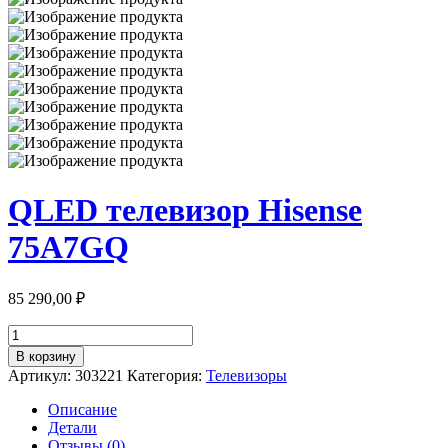
QLED телевизор Hisense
75A7GQ
85 290,00
₽
Количество
товара
В корзину
QLED
Артикул:
303221
Категория:
Телевизоры
телевизор
Hisense
Описание
75A7GQ
Детали
Отзывы (0)