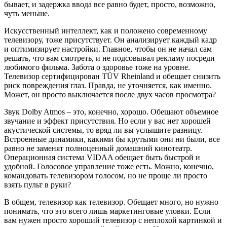
бывает, и задержка ввода все равно будет, просто, возможно,
чуть меньше.
Искусственный интеллект, как и положено современному
телевизору, тоже присутствует. Он анализирует каждый кадр
и оптимизирует настройки. Главное, чтобы он не начал сам
решать, что вам смотреть, и не подсовывал рекламу посреди
любимого фильма. Забота о здоровье тоже на уровне.
Телевизор сертифицирован TÜV Rheinland и обещает снизить
риск повреждения глаз. Правда, не уточняется, как именно.
Может, он просто выключается после двух часов просмотра?
Звук Dolby Atmos – это, конечно, хорошо. Обещают объемное
звучание и эффект присутствия. Но если у вас нет хорошей
акустической системы, то вряд ли вы услышите разницу.
Встроенные динамики, какими бы крутыми они ни были, все
равно не заменят полноценный домашний кинотеатр.
Операционная система VIDAA обещает быть быстрой и
удобной. Голосовое управление тоже есть. Можно, конечно,
командовать телевизором голосом, но не проще ли просто
взять пульт в руки?
В общем, телевизор как телевизор. Обещает много, но нужно
понимать, что это всего лишь маркетинговые уловки. Если
вам нужен просто хороший телевизор с неплохой картинкой и