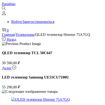
Перейти
Перейти
Paradisio
к
к
навигации
содержимому
Войти/Зарегистрироваться
0
Главная
/
Телевизоры
/
QLED телевизор Hisense 75A7GQ
Назад
QLED телевизор TCL 50C647
39 590,00
₽
Далее
LED телевизор Samsung UE55CU7100U
55 290,00
₽