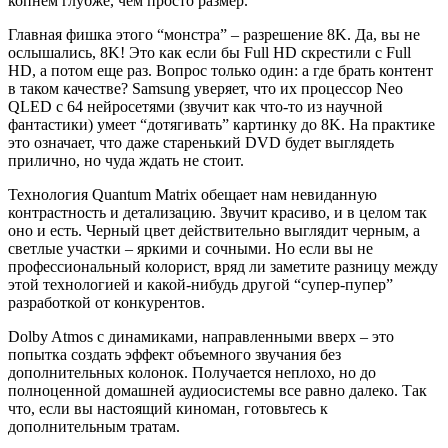
копнем глубже, чем просто размер.
Главная фишка этого “монстра” – разрешение 8K. Да, вы не
ослышались, 8K! Это как если бы Full HD скрестили с Full
HD, а потом еще раз. Вопрос только один: а где брать контент
в таком качестве? Samsung уверяет, что их процессор Neo
QLED с 64 нейросетями (звучит как что-то из научной
фантастики) умеет “дотягивать” картинку до 8K. На практике
это означает, что даже старенький DVD будет выглядеть
прилично, но чуда ждать не стоит.
Технология Quantum Matrix обещает нам невиданную
контрастность и детализацию. Звучит красиво, и в целом так
оно и есть. Черный цвет действительно выглядит черным, а
светлые участки – яркими и сочными. Но если вы не
профессиональный колорист, вряд ли заметите разницу между
этой технологией и какой-нибудь другой “супер-пупер”
разработкой от конкурентов.
Dolby Atmos с динамиками, направленными вверх – это
попытка создать эффект объемного звучания без
дополнительных колонок. Получается неплохо, но до
полноценной домашней аудиосистемы все равно далеко. Так
что, если вы настоящий киноман, готовьтесь к
дополнительным тратам.