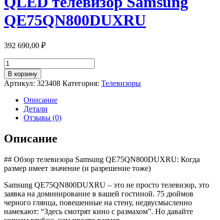
QLED телевизор Samsung
QE75QN800DUXRU
392 690,00
₽
Количество
товара
В корзину
QLED
Артикул:
323408
Категория:
Телевизоры
телевизор
Samsung
Описание
QE75QN800DUXRU
Детали
Отзывы (0)
Описание
## Обзор телевизора Samsung QE75QN800DUXRU: Когда
размер имеет значение (и разрешение тоже)
Samsung QE75QN800DUXRU – это не просто телевизор, это
заявка на доминирование в вашей гостиной. 75 дюймов
черного глянца, повешенные на стену, недвусмысленно
намекают: “Здесь смотрят кино с размахом”. Но давайте