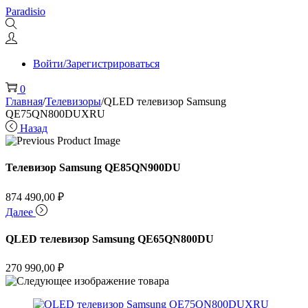
Перейти
Перейти
Paradisio
к
к
навигации
содержимому
Войти/Зарегистрироваться
0
Главная
/
Телевизоры
/
QLED телевизор Samsung
QE75QN800DUXRU
Назад
Телевизор Samsung QE85QN900DU
874 490,00
₽
Далее
QLED телевизор Samsung QE65QN800DU
270 990,00
₽