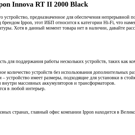
on Innova RT II 2000 Black
 это устройство, предназначенное для обеспечения непрерывной
рендом Ippon, этот ИБП относится к категории Hi-Fi, что намек
атуры. Хотя в данный момент товара нет в наличии, давайте рас
сть для поддержания работы нескольких устройств, таких как к
ное количество устройств без использования дополнительных ра
 – устройство имеет размеры, подходящие для установки в стой
ии внутри массивных аккумуляторов и трансформаторов.
тся в любой интерьер.
азных странах, главный офис компании Ippon находится в Велико