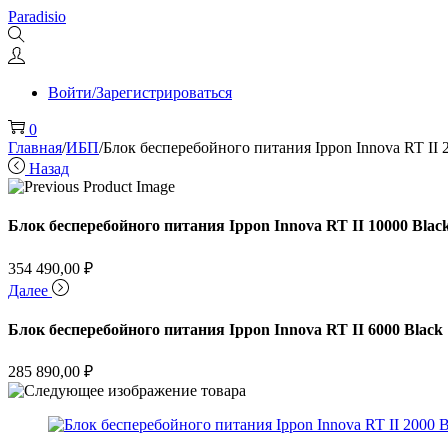
Перейти
Перейти
Paradisio
к
к
навигации
содержимому
Войти/Зарегистрироваться
0
Главная
/
ИБП
/
Блок бесперебойного питания Ippon Innova RT II 
Назад
Блок бесперебойного питания Ippon Innova RT II 10000 Blac
354 490,00
₽
Далее
Блок бесперебойного питания Ippon Innova RT II 6000 Black
285 890,00
₽