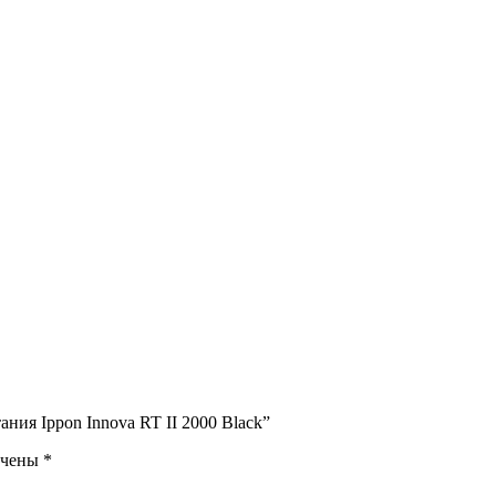
ния Ippon Innova RT II 2000 Black”
ечены
*