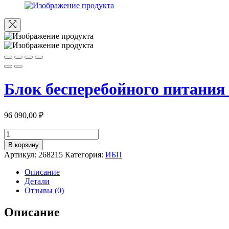
Блок бесперебойного питания 
96 090,00
₽
Количество
товара
В корзину
Блок
Артикул:
268215
Категория:
ИБП
бесперебойного
питания
Описание
Ippon
Детали
Innova
Отзывы (0)
RT
II
Описание
2000
Black