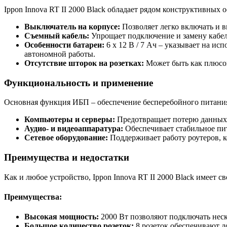
Ippon Innova RT II 2000 Black обладает рядом конструктивных
Выключатель на корпусе:
Позволяет легко включать и 
Съемный кабель:
Упрощает подключение и замену кабел
Особенности батареи:
6 х 12 В / 7 Ач – указывает на и
автономной работы.
Отсутствие шторок на розетках:
Может быть как плюсом 
Функциональность и применение
Основная функция ИБП – обеспечение бесперебойного питания.
Компьютеры и серверы:
Предотвращает потерю данных 
Аудио- и видеоаппаратура:
Обеспечивает стабильное пит
Сетевое оборудование:
Поддерживает работу роутеров, к
Преимущества и недостатки
Как и любое устройство, Ippon Innova RT II 2000 Black имеет с
Преимущества:
Высокая мощность:
2000 Вт позволяют подключать неск
Большое количество розеток:
8 розеток обеспечивают д