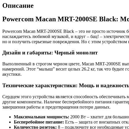
2000SE
Описание
Black
Powercom Macan MRT-2000SE Black: М
Powercom Macan MRT-2000SE Black – это не просто источник бе
наслаждаетесь любимой музыкой, и вдруг – бац! – электричест
но и получить серьезные повреждения. Но с этим устройством
Дизайн и габариты: Черный монолит
Выполненный в строгом черном цвете, Macan MRT-2000SE выгля
намерений. Этот “малыш” весит целых 26.2 кг, так что будьте г
акустики.
Технические характеристики: Мощь и надежност
Сердцем этого устройства является способность обеспечивать 
другие компоненты. Наличие бесперебойного питания гарантир
завершения работы и предотвращения потери данных.
Максимальная мощность:
2000 Вт – хватит для большин
Бесперебойное питание:
Есть – защита от внезапных от
Количество розеток:
8 – подключите все необходимые ус