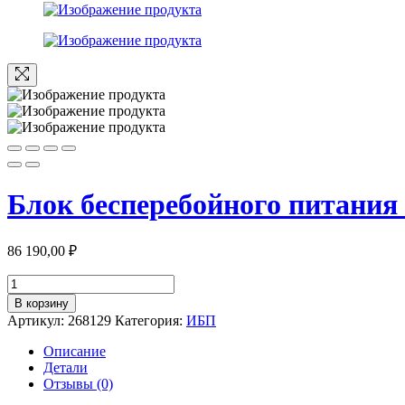
Блок бесперебойного питани
86 190,00
₽
Количество
товара
В корзину
Блок
Артикул:
268129
Категория:
ИБП
бесперебойного
питания
Описание
Powercom
Детали
Macan
Отзывы (0)
MRT-