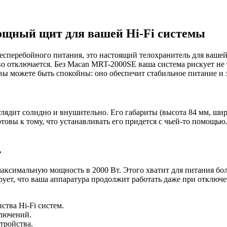
ощный щит для вашей Hi-Fi системы
сперебойного питания, это настоящий телохранитель для вашей 
во отключается. Без Macan MRT-2000SE ваша система рискует не 
 вы можете быть спокойны: оно обеспечит стабильное питание и
дит солидно и внушительно. Его габариты (высота 84 мм, шири
отовы к тому, что устанавливать его придется с чьей-то помощью
ь
максимальную мощность в 2000 Вт. Этого хватит для питания бо
ует, что ваша аппаратура продолжит работать даже при отключен
ства Hi-Fi систем.
ключений.
тройства.