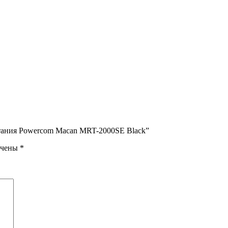
итания Powercom Macan MRT-2000SE Black”
ечены
*