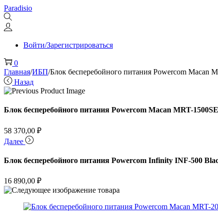
Перейти
Перейти
Paradisio
к
к
навигации
содержимому
Войти/Зарегистрироваться
0
Главная
/
ИБП
/
Блок бесперебойного питания Powercom Macan M
Назад
Блок бесперебойного питания Powercom Macan MRT-1500SE
58 370,00
₽
Далее
Блок бесперебойного питания Powercom Infinity INF-500 Bla
16 890,00
₽