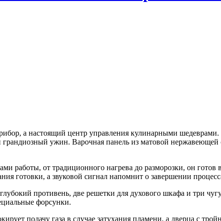
ибор, а настоящий центр управления кулинарными шедеврами. С 
ли грандиозный ужин. Варочная панель из матовой нержавеющей 
ами работы, от традиционного нагрева до разморозки, он гото
ания готовки, а звуковой сигнал напомнит о завершении процесс
 глубокий противень, две решетки для духового шкафа и три чуг
ециальные форсунки.
окирует подачу газа в случае затухания пламени, а дверца с тр