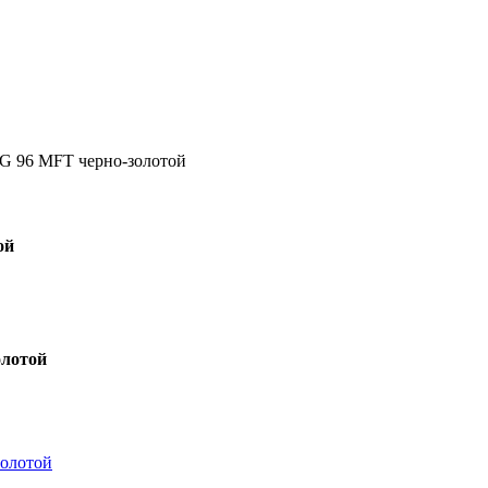
MG 96 MFT черно-золотой
ой
олотой