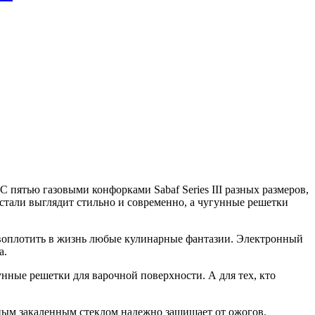
пятью газовыми конфорками Sabaf Series III разных размеров,
стали выглядит стильно и современно, а чугунные решетки
в воплотить в жизнь любые кулинарные фантазии. Электронный
а.
унные решетки для варочной поверхности. А для тех, кто
ойным закаленным стеклом надежно защищает от ожогов.