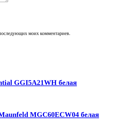
ля последующих моих комментариев.
ential GGI5A21WH белая
м Maunfeld MGC60ECW04 белая