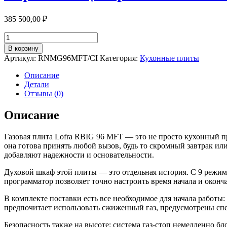
385 500,00
₽
Количество
товара
В корзину
Варочный
Артикул:
RNMG96MFT/CI
Категория:
Кухонные плиты
центр
Lofra
Описание
Dolcevita
Детали
RNMG
Отзывы (0)
96
MFT
Описание
черно-
золотой
Газовая плита Lofra RBIG 96 MFT — это не просто кухонный пр
она готова принять любой вызов, будь то скромный завтрак и
добавляют надежности и основательности.
Духовой шкаф этой плиты — это отдельная история. С 9 режим
программатор позволяет точно настроить время начала и оконч
В комплекте поставки есть все необходимое для начала работы:
предпочитает использовать сжиженный газ, предусмотрены сп
Безопасность также на высоте: система газ-стоп немедленно бл