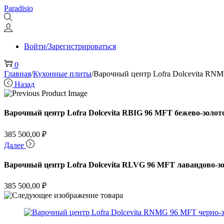
Перейти
Перейти
Paradisio
к
к
навигации
содержимому
Войти/Зарегистрироваться
0
Главная
/
Кухонные плиты
/
Варочный центр Lofra Dolcevita RN
Назад
Варочный центр Lofra Dolcevita RBIG 96 MFT бежево-золот
385 500,00
₽
Далее
Варочный центр Lofra Dolcevita RLVG 96 MFT лавандово-з
385 500,00
₽