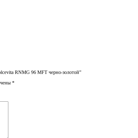
Dolcevita RNMG 96 MFT черно-золотой”
ечены
*