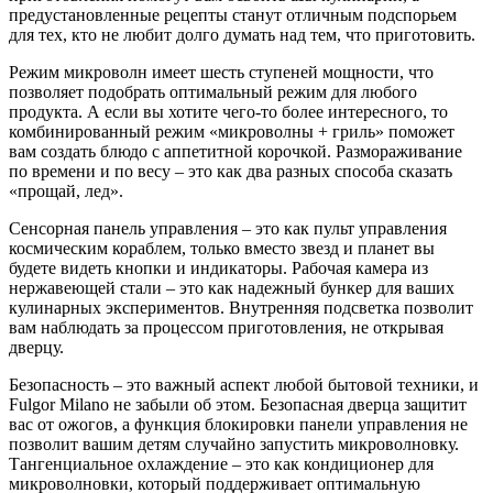
предустановленные рецепты станут отличным подспорьем
для тех, кто не любит долго думать над тем, что приготовить.
Режим микроволн имеет шесть ступеней мощности, что
позволяет подобрать оптимальный режим для любого
продукта. А если вы хотите чего-то более интересного, то
комбинированный режим «микроволны + гриль» поможет
вам создать блюдо с аппетитной корочкой. Размораживание
по времени и по весу – это как два разных способа сказать
«прощай, лед».
Сенсорная панель управления – это как пульт управления
космическим кораблем, только вместо звезд и планет вы
будете видеть кнопки и индикаторы. Рабочая камера из
нержавеющей стали – это как надежный бункер для ваших
кулинарных экспериментов. Внутренняя подсветка позволит
вам наблюдать за процессом приготовления, не открывая
дверцу.
Безопасность – это важный аспект любой бытовой техники, и
Fulgor Milano не забыли об этом. Безопасная дверца защитит
вас от ожогов, а функция блокировки панели управления не
позволит вашим детям случайно запустить микроволновку.
Тангенциальное охлаждение – это как кондиционер для
микроволновки, который поддерживает оптимальную