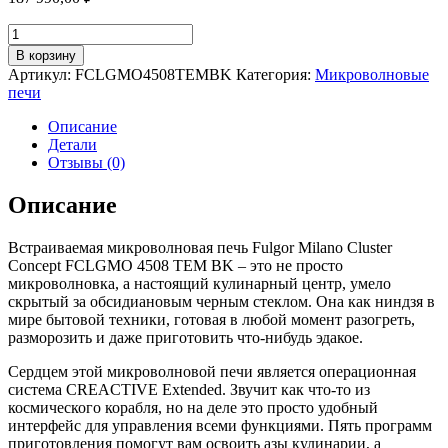
Количество
товара
В корзину
Встраиваемая
Артикул:
FCLGMO4508TEMBK
Категория:
Микроволновые
микроволновая
печи
печь
59х45
Описание
см
Детали
Fulgor
Отзывы (0)
Milano
Cluster
Описание
Concept
FCLGMO
Встраиваемая микроволновая печь Fulgor Milano Cluster
4508
Concept FCLGMO 4508 TEM BK – это не просто
TEM
микроволновка, а настоящий кулинарный центр, умело
BK
скрытый за обсидиановым черным стеклом. Она как ниндзя в
черная
мире бытовой техники, готовая в любой момент разогреть,
разморозить и даже приготовить что-нибудь эдакое.
Сердцем этой микроволновой печи является операционная
система CREAСTIVE Extended. Звучит как что-то из
космического корабля, но на деле это просто удобный
интерфейс для управления всеми функциями. Пять программ
приготовления помогут вам освоить азы кулинарии, а