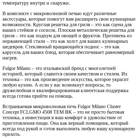
температуру внутри и снаружи.
В комплекте с микроволновой печью идут различные
аксессуары, которые помогут вам расширить свои кулинарные
возможности. Круглая решетка для гриля – это как сцена для
ваших стейков и сосисок. Плоская металлическая решетка для
гриля – это как подиум для овощей и фруктов. Противень из
нержавеющей стали – это как холст для ваших кулинарных
шедевров. Стеклянный вращающийся поднос – это как
карусель для ваших блюд, которая обеспечивает равномерный
нагрев.
Fulgor Milano – это итальянский бренд с многолетней
историей, который славится своим качеством и стилем. Их
техника – это как произведение искусства, которое украсит
любую кухню. А если у вас возникнут вопросы, то
дружелюбная и квалифицированная клиентская поддержка
всегда готова прийти на помощь.
Встраиваемая микроволновая печь Fulgor Milano Cluster
Concept FCLGMO 4508 TEM BK – это не просто бытовая
техника, а инвестиция в ваш комфорт и удовольствие от
приготовления пищи. Она как верный помощник, который
всегда под рукой и готов выполнить любую вашу кулинарную
прихоть.