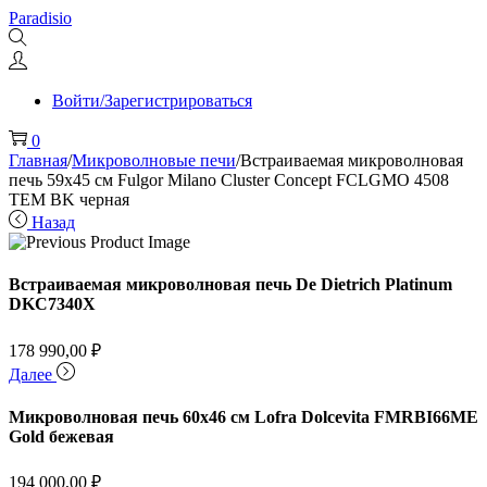
Перейти
Перейти
Paradisio
к
к
навигации
содержимому
Войти/Зарегистрироваться
0
Главная
/
Микроволновые печи
/
Встраиваемая микроволновая
печь 59х45 см Fulgor Milano Cluster Concept FCLGMO 4508
TEM BK черная
Назад
Встраиваемая микроволновая печь De Dietrich Platinum
DKC7340X
178 990,00
₽
Далее
Микроволновая печь 60х46 см Lofra Dolcevita FMRBI66ME
Gold бежевая
194 000,00
₽