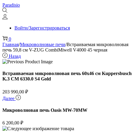
Перейти
Перейти
Paradisio
к
к
навигации
содержимому
Войти/Зарегистрироваться
0
Главная
/
Микроволновые печи
/
Встраиваемая микроволновая
печь 59,8 см V-ZUG CombiMiwell V4000 45 черная
Назад
Встраиваемая микроволновая печь 60х46 см Kuppersbusch
K.3 CM 6330.0 S4 Gold
203 990,00
₽
Далее
Микроволновая печь Oasis MW-70MW
6 200,00
₽