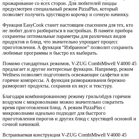
прожаривание со всех сторон. Для любителей пиццы
предусмотрен специальный режим PizzaPlus, который
позволяет получить хрустящую корочку и сочную начинку.
Функция EasyCook станет настоящим спасением для тех, кто
не любит долго разбираться в настройках. В памяти прибора
сохранены оптимальные параметры для различных видов
продуктов и блюд, что значительно упрощает процесс
приготовления. А функция “Избранное” позволит сохранить
любимые программы и быстро их выбирать.
Помимо стандартных режимов, V-ZUG CombiMiwell V4000 45
предлагает и другие интересные функции. Например, режим
Wellness позволяет подготовить освежающие салфетки или
горячие компрессы. А функция размораживания бережно
разморозит продукты, сохранив их вкус и текстуру.
Благодаря комбинированному режиму гриль/обдув горячим
воздухом с микроволнами можно значительно сократить
время приготовления блюд. А режим PizzaPlus с
микроволнами идеально подходит для быстрого
приготовления пирогов и других блюд с хрустящей основой и
сочной начинкой.
Встраиваемая конструкция V-ZUG CombiMiwell V4000 45