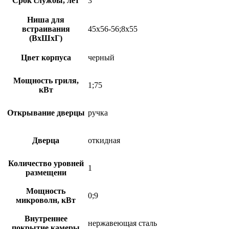
Срок службы, лет
3
Ниша для
встраивания
45х56-56;8х55
(ВхШхГ)
Цвет корпуса
черный
Мощность гриля,
1;75
кВт
Открывание дверцы
ручка
Дверца
откидная
Количество уровней
1
размещени
Мощность
0;9
микроволн, кВт
Внутреннее
нержавеющая сталь
покрытие камеры