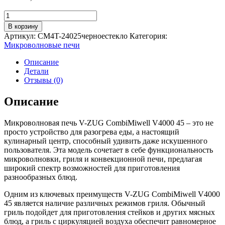
Количество
товара
В корзину
Встраиваемая
Артикул:
CM4T-24025черноестекло
Категория:
микроволновая
Микроволновые печи
печь
59,8
Описание
см
Детали
V-
Отзывы (0)
ZUG
CombiMiwell
Описание
V4000
45
Микроволновая печь V-ZUG CombiMiwell V4000 45 – это не
черная
просто устройство для разогрева еды, а настоящий
кулинарный центр, способный удивить даже искушенного
пользователя. Эта модель сочетает в себе функциональность
микроволновки, гриля и конвекционной печи, предлагая
широкий спектр возможностей для приготовления
разнообразных блюд.
Одним из ключевых преимуществ V-ZUG CombiMiwell V4000
45 является наличие различных режимов гриля. Обычный
гриль подойдет для приготовления стейков и других мясных
блюд, а гриль с циркуляцией воздуха обеспечит равномерное