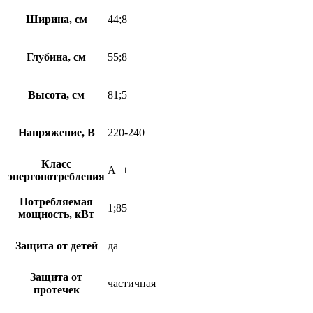
Ширина, см
44;8
Глубина, см
55;8
Высота, см
81;5
Напряжение, В
220-240
Класс
A++
энергопотребления
Потребляемая
1;85
мощность, кВт
Защита от детей
да
Защита от
частичная
протечек