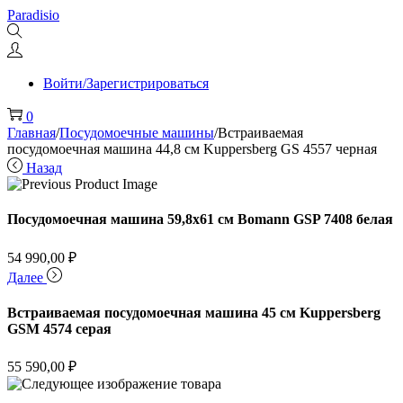
Перейти
Перейти
Paradisio
к
к
навигации
содержимому
Войти/Зарегистрироваться
0
Главная
/
Посудомоечные машины
/
Встраиваемая
посудомоечная машина 44,8 см Kuppersberg GS 4557 черная
Назад
Посудомоечная машина 59,8х61 см Bomann GSP 7408 белая
54 990,00
₽
Далее
Встраиваемая посудомоечная машина 45 см Kuppersberg
GSM 4574 серая
55 590,00
₽