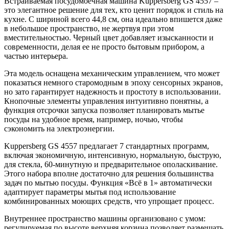
Встраиваемая посудомоечная машина Kuppersberg GS 4557 –
это элегантное решение для тех, кто ценит порядок и стиль на
кухне. С шириной всего 44,8 см, она идеально впишется даже
в небольшое пространство, не жертвуя при этом
вместительностью. Черный цвет добавляет изысканности и
современности, делая ее не просто бытовым прибором, а
частью интерьера.
Эта модель оснащена механическим управлением, что может
показаться немного старомодным в эпоху сенсорных экранов,
но зато гарантирует надежность и простоту в использовании.
Кнопочные элементы управления интуитивно понятны, а
функция отсрочки запуска позволяет планировать мытье
посуды на удобное время, например, ночью, чтобы
сэкономить на электроэнергии.
Kuppersberg GS 4557 предлагает 7 стандартных программ,
включая экономичную, интенсивную, нормальную, быструю,
для стекла, 60-минутную и предварительное ополаскивание.
Этого набора вполне достаточно для решения большинства
задач по мытью посуды. Функция «Всё в 1» автоматически
адаптирует параметры мытья под использование
комбинированных моющих средств, что упрощает процесс.
Внутреннее пространство машины организовано с умом:
регулируемая по высоте верхняя корзина позволяет размещать