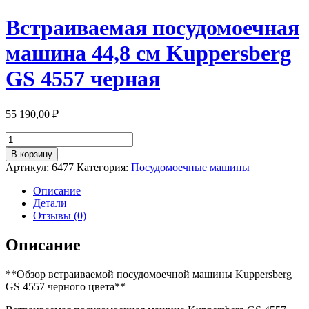
Встраиваемая посудомоечная
машина 44,8 см Kuppersberg
GS 4557 черная
55 190,00
₽
Количество
товара
В корзину
Встраиваемая
Артикул:
6477
Категория:
Посудомоечные машины
посудомоечная
машина
Описание
44,8
Детали
см
Отзывы (0)
Kuppersberg
GS
Описание
4557
черная
**Обзор встраиваемой посудомоечной машины Kuppersberg
GS 4557 черного цвета**