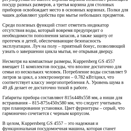
посуду разных размеров, а третья корзина для столовых
приборов освобождает место в основных корзинах. Полки для
чашек добавляют удобства при мытье небольших предметов.
Среди полезных функций стоит отметить индикатор
отсутствия воды, который вовремя предупредит о
необходимости пополнения запасов, а также защиту от
протечек и детей, обеспечивающие безопасность
эксплуатации. Луч на полу – приятный бонус, позволяющий
узнать о завершении цикла мытья, не открывая дверцу.
Несмотря на компактные размеры, Kuppersberg GS 4557
вмещает 11 комплектов посуды, что вполне достаточно для
семьи из нескольких человек. Потребление воды составляет 9
литров за цикл, а электроэнергии – 0.782 кВт/цикл, что
соответствует классу энергопотребления A. Уровень шума в
49 дБ делает ее достаточно тихой в работе.
Габариты прибора составляют 815х448х558 мм, а ниши для
встраивания – 815-875х450х580 мм, что следует учитывать
при планировании установки. Цвет фурнитуры – серый, что
гармонично сочетается с черным корпусом.
В целом, Kuppersberg GS 4557 – это надежная и
функциональная посудомоечная машина, которая станет