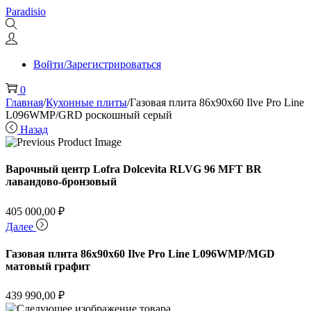
Перейти
Перейти
Paradisio
к
к
навигации
содержимому
Войти/Зарегистрироваться
0
Главная
/
Кухонные плиты
/
Газовая плита 86х90х60 Ilve Pro Line
L096WMP/GRD роскошный серый
Назад
Варочный центр Lofra Dolcevita RLVG 96 MFT BR
лавандово-бронзовый
405 000,00
₽
Далее
Газовая плита 86х90х60 Ilve Pro Line L096WMP/MGD
матовый графит
439 990,00
₽