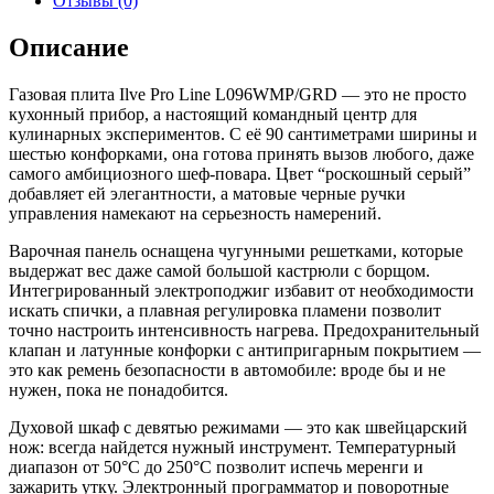
Отзывы (0)
Line
L096WMP/GRD
Описание
роскошный
серый
Газовая плита Ilve Pro Line L096WMP/GRD — это не просто
кухонный прибор, а настоящий командный центр для
кулинарных экспериментов. С её 90 сантиметрами ширины и
шестью конфорками, она готова принять вызов любого, даже
самого амбициозного шеф-повара. Цвет “роскошный серый”
добавляет ей элегантности, а матовые черные ручки
управления намекают на серьезность намерений.
Варочная панель оснащена чугунными решетками, которые
выдержат вес даже самой большой кастрюли с борщом.
Интегрированный электроподжиг избавит от необходимости
искать спички, а плавная регулировка пламени позволит
точно настроить интенсивность нагрева. Предохранительный
клапан и латунные конфорки с антипригарным покрытием —
это как ремень безопасности в автомобиле: вроде бы и не
нужен, пока не понадобится.
Духовой шкаф с девятью режимами — это как швейцарский
нож: всегда найдется нужный инструмент. Температурный
диапазон от 50°C до 250°C позволит испечь меренги и
зажарить утку. Электронный программатор и поворотные