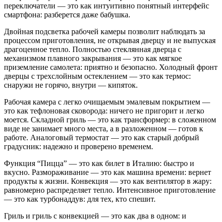
переключатели — это как интуитивно понятный интерфейс
смартфона: разберется даже бабушка.
Двойная подсветка рабочей камеры позволит наблюдать за
процессом приготовления, не открывая дверцу и не выпуская
драгоценное тепло. Полностью стеклянная дверца с
механизмом плавного закрывания — это как мягкое
приземление самолета: приятно и безопасно. Холодный фронт
дверцы с трехслойным остеклением — это как термос:
снаружи не горячо, внутри — кипяток.
Рабочая камера с легко очищаемым эмалевым покрытием —
это как тефлоновая сковорода: ничего не пригорит и легко
моется. Складной гриль — это как трансформер: в сложенном
виде не занимает много места, а в разложенном — готов к
работе. Аналоговый термостат — это как старый добрый
градусник: надежно и проверено временем.
Функция “Пицца” — это как билет в Италию: быстро и
вкусно. Размораживание — это как машина времени: вернет
продукты к жизни. Конвекция — это как вентилятор в жару:
равномерно распределяет тепло. Интенсивное приготовление
— это как турбонаддув: для тех, кто спешит.
Гриль и гриль с конвекцией — это как два в одном: и