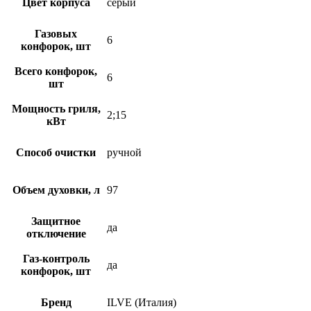
Цвет корпуса
серый
Газовых
6
конфорок, шт
Всего конфорок,
6
шт
Мощность гриля,
2;15
кВт
Способ очистки
ручной
Объем духовки, л
97
Защитное
да
отключение
Газ-контроль
да
конфорок, шт
Бренд
ILVE (Италия)