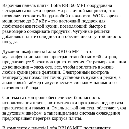
Варочная панель плиты Lofra RBI 66 MFT оборудована
четырьмя газовыми горелками различной мощности, что
позволяет готовить блюда любой сложности. WOK-горелка
мощностью до 3,7 кВт – это настоящий подарок для
любителей азиатской кухни, позволяющий быстро и
равномерно обжаривать продукты. Чугунные решетки
добавляют плите солидности и обеспечивают устойчивость
посуды.
Духовой шкаф плиты Lofra RBI 66 MFT – это
мультифункциональное пространство объемом 66 литров,
предлагающее 9 режимов приготовления. От размораживания
до конвекции – здесь есть все, чтобы воплотить в жизнь
любые кулинарные фантазии. Электронный контроль
температуры позволяет точно установить нужный режим, а
аналоговый таймер с акустическим сигналом напомнит о
готовности блюда.
Система газ-контроль обеспечивает безопасность
использования плиты, автоматически прекращая подачу газа
при затухании пламени. Эмаль легкой очистки облегчает уход
за духовым шкафом, а тангенциальная система охлаждения
предотвращает перегрев корпуса плиты.
В комплекте с плитой Lofra RBI 66 MFT поставляются