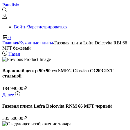
Перейти
Перейти
Paradisio
к
к
навигации
содержимому
Войти/Зарегистрироваться
0
Главная
/
Кухонные плиты
/
Газовая плита Lofra Dolcevita RBI 66
MFT бежевый
Назад
Варочный центр 90х90 см SMEG Classica CG90CIXT
стальной
184 990,00
₽
Далее
Газовая плита Lofra Dolcevita RNM 66 MFT черный
335 500,00
₽