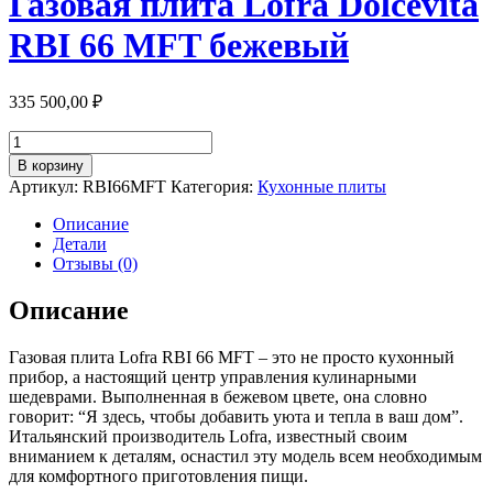
Газовая плита Lofra Dolcevita
RBI 66 MFT бежевый
335 500,00
₽
Количество
товара
В корзину
Газовая
Артикул:
RBI66MFT
Категория:
Кухонные плиты
плита
Lofra
Описание
Dolcevita
Детали
RBI
Отзывы (0)
66
MFT
Описание
бежевый
Газовая плита Lofra RBI 66 MFT – это не просто кухонный
прибор, а настоящий центр управления кулинарными
шедеврами. Выполненная в бежевом цвете, она словно
говорит: “Я здесь, чтобы добавить уюта и тепла в ваш дом”.
Итальянский производитель Lofra, известный своим
вниманием к деталям, оснастил эту модель всем необходимым
для комфортного приготовления пищи.