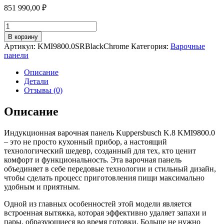
851 990,00
₽
Количество
товара
В корзину
Индукционная
Артикул:
KMI9800.0SRBlackChrome
Категория:
Варочные
варочная
панели
панель
89,8
Описание
см
Детали
Kuppersbusch
Отзывы (0)
K.8
KMI9800.0SRBlackChrome
Описание
черная
Индукционная варочная панель Kuppersbusch K.8 KMI9800.0
– это не просто кухонный прибор, а настоящий
технологический шедевр, созданный для тех, кто ценит
комфорт и функциональность. Эта варочная панель
объединяет в себе передовые технологии и стильный дизайн,
чтобы сделать процесс приготовления пищи максимально
удобным и приятным.
Одной из главных особенностей этой модели является
встроенная вытяжка, которая эффективно удаляет запахи и
пары, образующиеся во время готовки. Больше не нужно