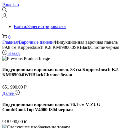
Перейти
Перейти
Paradisio
к
к
навигации
содержимому
Войти/Зарегистрироваться
0
Главная
/
Варочные панели
/
Индукционная варочная панель
89,8 см Kuppersbusch K.8 KMI9800.0SRBlackChrome черная
Назад
Индукционная варочная панель 83 см Kuppersbusch K.5
KMI8500.0WRBlackChrome белая
651 990,00
₽
Далее
Индукционная варочная панель 76,1 см V-ZUG
CombiCookTop V4000 I804 черная
918 990,00
₽