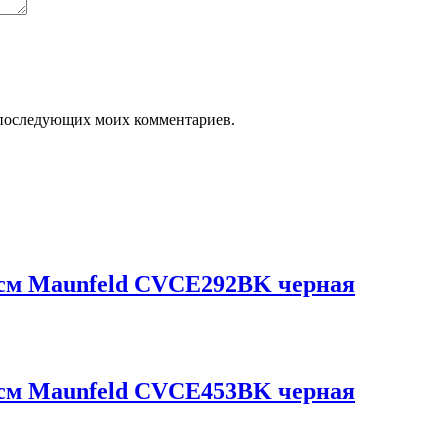
ля последующих моих комментариев.
 см Maunfeld CVCE292BK черная
 см Maunfeld CVCE453BK черная