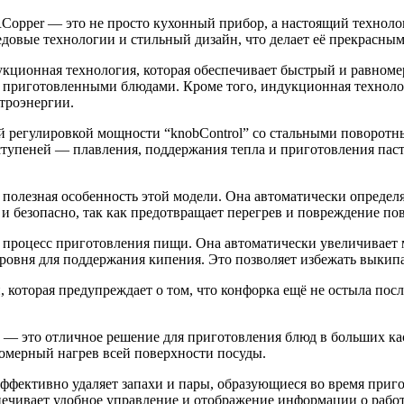
opper — это не просто кухонный прибор, а настоящий технолог
редовые технологии и стильный дизайн, что делает её прекрасн
укционная технология, которая обеспечивает быстрый и равноме
о приготовленными блюдами. Кроме того, индукционная технол
троэнергии.
 регулировкой мощности “knobControl” cо стальными поворотны
 ступеней — плавления, поддержания тепла и приготовления пас
олезная особенность этой модели. Она автоматически определяе
но и безопасно, так как предотвращает перегрев и повреждение по
 процесс приготовления пищи. Она автоматически увеличивает 
 уровня для поддержания кипения. Это позволяет избежать выкип
 которая предупреждает о том, что конфорка ещё не остыла пос
— это отличное решение для приготовления блюд в больших кас
номерный нагрев всей поверхности посуды.
эффективно удаляет запахи и пары, образующиеся во время при
спечивает удобное управление и отображение информации о рабо