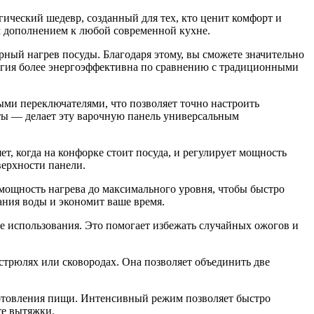
ический шедевр, созданный для тех, кто ценит комфорт и
ым дополнением к любой современной кухне.
рный нагрев посуды. Благодаря этому, вы сможете значительно
огия более энергоэффективна по сравнению с традиционными
ми переключателями, что позволяет точно настроить
ты — делает эту варочную панель универсальным
т, когда на конфорке стоит посуда, и регулирует мощность
верхности панели.
мощность нагрева до максимального уровня, чтобы быстро
ания воды и экономит ваше время.
ле использования. Это помогает избежать случайных ожогов и
трюлях или сковородах. Она позволяет объединить две
готовления пищи. Интенсивный режим позволяет быстро
те вытяжки.