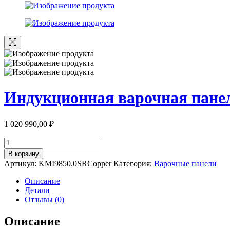
Индукционная варочная панел
1 020 990,00
₽
Количество
товара
В корзину
Индукционная
Артикул:
KMI9850.0SRCopper
Категория:
Варочные панели
варочная
панель
Описание
89,8
Детали
см
Отзывы (0)
Kuppersbusch
K.8
Описание
KMI9850.0SRCopper