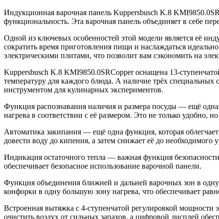
черная
Индукционная варочная панель Kuppersbusch K.8 KMI9850.0SRC
функциональность. Эта варочная панель объединяет в себе пе
Одной из ключевых особенностей этой модели является её инд
сократить время приготовления пищи и наслаждаться идеальн
электрическими плитами, что позволит вам сэкономить на элек
Kuppersbusch K.8 KMI9850.0SRCopper оснащена 13-ступенчатой
температуру для каждого блюда. А наличие трёх специальных
инструментом для кулинарных экспериментов.
Функция распознавания наличия и размера посуды — ещё одна п
нагрева в соответствии с её размером. Это не только удобно, 
Автоматика закипания — ещё одна функция, которая облегчает
довести воду до кипения, а затем снижает её до необходимого
Индикация остаточного тепла — важная функция безопасности,
обеспечивает безопасное использование варочной панели.
Функция объединения ближней и дальней варочных зон в одну 
конфорки в одну большую зону нагрева, что обеспечивает рав
Встроенная вытяжка с 4-ступенчатой регулировкой мощности 
очистить воздух от сильных запахов, а цифровой дисплей обе