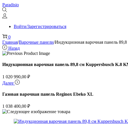
Перейти
Перейти
Paradisio
к
к
навигации
содержимому
Войти/Зарегистрироваться
0
Главная
/
Варочные панели
/
Индукционная варочная панель 89,8
Назад
Индукционная варочная панель 89,8 см Kuppersbusch K.8 
1 020 990,00
₽
Далее
Газовая варочная панель Reginox Ebeko XL
1 038 400,00
₽