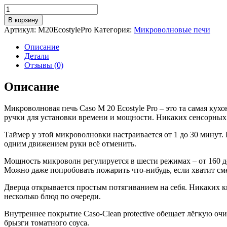
Количество
товара
В корзину
Микроволновая
Артикул:
M20EcostylePro
Категория:
Микроволновые печи
печь
Caso
Описание
M
Детали
20
Отзывы (0)
Ecostyle
Pro
Описание
Микроволновая печь Caso M 20 Ecostyle Pro – это та самая ку
ручки для установки времени и мощности. Никаких сенсорных э
Таймер у этой микроволновки настраивается от 1 до 30 минут.
одним движением руки всё отменить.
Мощность микроволн регулируется в шести режимах – от 160 д
Можно даже попробовать пожарить что-нибудь, если хватит см
Дверца открывается простым потягиванием на себя. Никаких к
несколько блюд по очереди.
Внутреннее покрытие Caso-Clean protective обещает лёгкую очи
брызги томатного соуса.