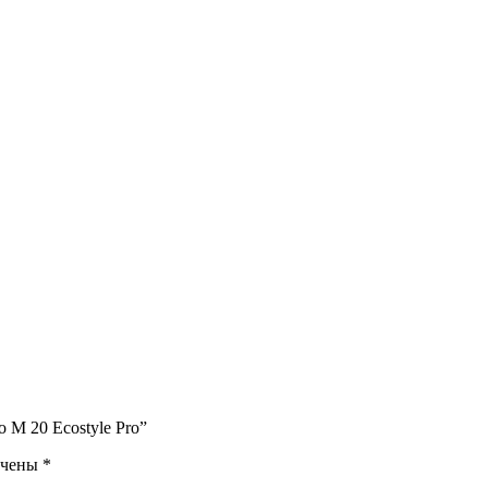
 M 20 Ecostyle Pro”
ечены
*