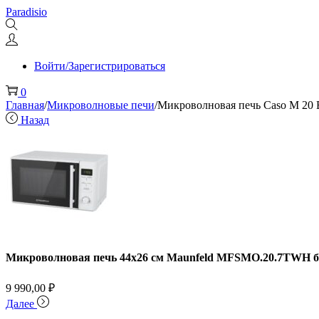
Перейти
Перейти
Paradisio
к
к
навигации
содержимому
Войти/Зарегистрироваться
0
Главная
/
Микроволновые печи
/
Микроволновая печь Caso M 20 E
Назад
Микроволновая печь 44х26 см Maunfeld MFSMO.20.7TWH б
9 990,00
₽
Далее