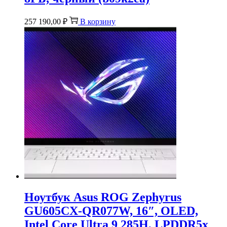
257 190,00
₽
В корзину
Ноутбук Asus ROG Zephyrus
GU605CX-QR077W, 16″, OLED,
Intel Core Ultra 9 285H, LPDDR5x