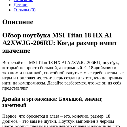
18
Детали
HX
Отзывы (0)
AI
A2XWJG-
Описание
206RU,
18",
Обзор ноутбука MSI Titan 18 HX AI
IPS,
Intel
A2XWJG-206RU: Когда размер имеет
Core
значение
Ultra
9
285HX,
Встречайте – MSI Titan 18 HX AI A2XWJG-206RU, ноутбук,
DDR5
который не просто большой, а огромный. С 18-дюймовым
64ГБ,
экраном и начинкой, способной тянуть самые требовательные
SSD
игры и приложения, этот зверь создан для тех, кто не привык
4096ГБ,
идти на компромиссы. Давайте разберемся, что же он из себя
NVIDIA
представляет.
GeForce
RTX
Дизайн и эргономика: Большой, значит,
5090
заметный
для
ноутбуков
24ГБ,
Первое, что бросается в глаза – это, конечно, размер. 18
черный
дюймов – это вам не шутки. Ноутбук выполнен в черном
(9s7-
цвете, корпус сделан из магниевого сплава и алюминия, что