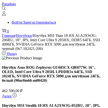
Перейти
Перейти
Paradisio
к
к
навигации
содержимому
Войти/Зарегистрироваться
0
Главная
/
Ноутбуки
/
Ноутбук MSI Titan 18 HX AI A2XWJG-
206RU, 18″, IPS, Intel Core Ultra 9 285HX, DDR5 64ГБ, SSD
4096ГБ, NVIDIA GeForce RTX 5090 для ноутбуков 24ГБ,
черный (9s7-182421-206)
Назад
Ноутбук Asus ROG Zephyrus GU605CX-QR077W, 16″,
OLED, Intel Core Ultra 9 285H, LPDDR5x 64ГБ, SSD
1024ГБ, NVIDIA GeForce RTX 5090 для ноутбуков 24ГБ,
белый (90nr0m66-m00420)
462 590,00
₽
Далее
Ноутбук MSI Stealth 18 HX AI A2XWJG-052RU, 18″, IPS,