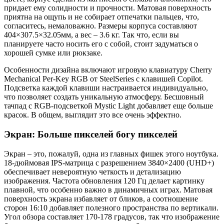
182421-
придает ему солидности и прочности. Матовая поверхность
206)
приятна на ощупь и не собирает отпечатки пальцев, что,
согласитесь, немаловажно. Размеры корпуса составляют
404×307.5×32.05мм, а вес – 3.6 кг. Так что, если вы
планируете часто носить его с собой, стоит задуматься о
хорошей сумке или рюкзаке.
Особенности дизайна включают игровую клавиатуру Cherry
Mechanical Per-Key RGB от SteelSeries с клавишей Copilot.
Подсветка каждой клавиши настраивается индивидуально,
что позволяет создать уникальную атмосферу. Бесшовный
тачпад с RGB-подсветкой Mystic Light добавляет еще больше
красок. В общем, выглядит это все очень эффектно.
Экран: Больше пикселей богу пикселей
Экран – это, пожалуй, одна из главных фишек этого ноутбука.
18-дюймовая IPS-матрица с разрешением 3840×2400 (UHD+)
обеспечивает невероятную четкость и детализацию
изображения. Частота обновления 120 Гц делает картинку
плавной, что особенно важно в динамичных играх. Матовая
поверхность экрана избавляет от бликов, а соотношение
сторон 16:10 добавляет полезного пространства по вертикали.
Угол обзора составляет 170-178 градусов, так что изображение