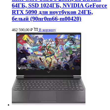
64ГБ, SSD 1024ГБ, NVIDIA GeForce
RTX 5090 для ноутбуков 24ГБ,
белый (90nr0m66-m00420)
462 590,00
₽
В корзину