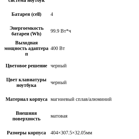
система ноутбук
Батарея (cell)
4
Энергоемкость
99.9 Вт*ч
батареи (Wh)
Выходная
мощность адаптера
400 Вт
п
Цветовое решение
черный
Цвет клавиатуры
черный
ноутбука
Материал корпуса
магниевый сплав/алюминий
Внешняя
матовая
поверхность
Размеры корпуса
404×307.5×32.05мм