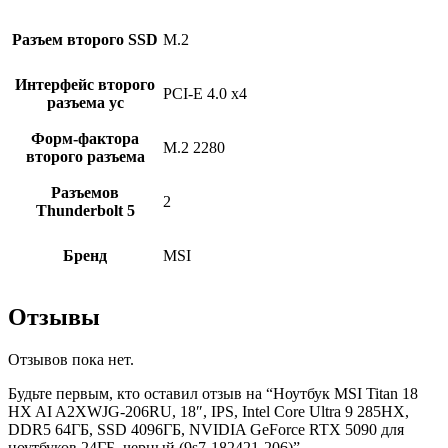
Разъем второго SSD
M.2
Интерфейс второго
PCI-E 4.0 x4
разъема ус
Форм-фактора
M.2 2280
второго разъема
Разъемов
2
Thunderbolt 5
Бренд
MSI
Отзывы
Отзывов пока нет.
Будьте первым, кто оставил отзыв на “Ноутбук MSI Titan 18
HX AI A2XWJG-206RU, 18″, IPS, Intel Core Ultra 9 285HX,
DDR5 64ГБ, SSD 4096ГБ, NVIDIA GeForce RTX 5090 для
ноутбуков 24ГБ, черный (9s7-182421-206)”