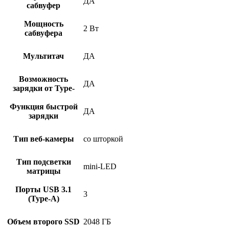
ДА
сабвуфер
Мощность
2 Вт
сабвуфера
Мультитач
ДА
Возможность
ДА
зарядки от Type-
Функция быстрой
ДА
зарядки
Тип веб-камеры
со шторкой
Тип подсветки
mini-LED
матрицы
Порты USB 3.1
3
(Type-A)
Объем второго SSD
2048 ГБ