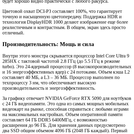
будет хорошо видно практически с любого ракурса.
Цветовой охват DCI-P3 составляет 100%, что гарантирует
точную и насыщенную цветопередачу. Поддержка HDR и
технология DisplayHDR 1000 делают изображение еще более
реалистичным и контрастным. В общем, экран здесь просто
отличный.
Производительность: Мощь и сила
Внутри этого монстра скрывается процессор Intel Core Ultra 9
285HX с тактовой частотой 2.8 ГГц (до 5.5 ГГц в режиме
turbo). Это 24-ядерный процессор (8 высокопроизводительных
и 16 энергоэффективных ядер) с 24 потоками. Объем кэша L2
составляет 40 МБ, а L3 – 36 МБ. Процессор выполнен по
техпроцессу 3 нм, что обеспечивает высокую
производительность и энергоэффективность.
За графику отвечает NVIDIA GeForce RTX 5090 для ноутбуков
с 24 ГБ видеопамяти. Это одна из самых мощных мобильных
видеокарт на рынке, способная справиться с любыми играми
на максимальных настройках. Объем оперативной памяти
составляет 64 ГБ DDR5 6400МГц, с возможностью
расширения до 96 ГБ. Для хранения данных предусмотрено
два SSD общим объемом 4096 ГБ (2048 ГБ каждый). Первый