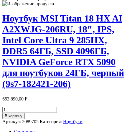
Ноутбук MSI Titan 18 HX AI
A2XWJG-206RU, 18″, IPS,
Intel Core Ultra 9 285HX,
DDR5 64ГБ, SSD 4096ГБ,
NVIDIA GeForce RTX 5090
для ноутбуков 24ГБ, черный
(9s7-182421-206)
653 890,00
₽
Количество
товара
В корзину
Ноутбук
Артикул:
2089705
Категория:
Ноутбуки
MSI
Titan
Описание