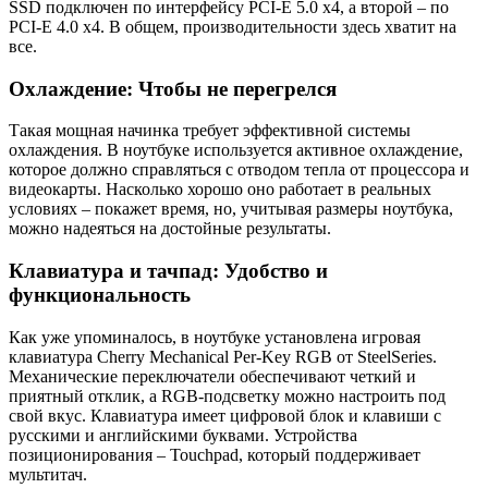
SSD подключен по интерфейсу PCI-E 5.0 x4, а второй – по
PCI-E 4.0 x4. В общем, производительности здесь хватит на
все.
Охлаждение: Чтобы не перегрелся
Такая мощная начинка требует эффективной системы
охлаждения. В ноутбуке используется активное охлаждение,
которое должно справляться с отводом тепла от процессора и
видеокарты. Насколько хорошо оно работает в реальных
условиях – покажет время, но, учитывая размеры ноутбука,
можно надеяться на достойные результаты.
Клавиатура и тачпад: Удобство и
функциональность
Как уже упоминалось, в ноутбуке установлена игровая
клавиатура Cherry Mechanical Per-Key RGB от SteelSeries.
Механические переключатели обеспечивают четкий и
приятный отклик, а RGB-подсветку можно настроить под
свой вкус. Клавиатура имеет цифровой блок и клавиши с
русскими и английскими буквами. Устройства
позиционирования – Touchpad, который поддерживает
мультитач.