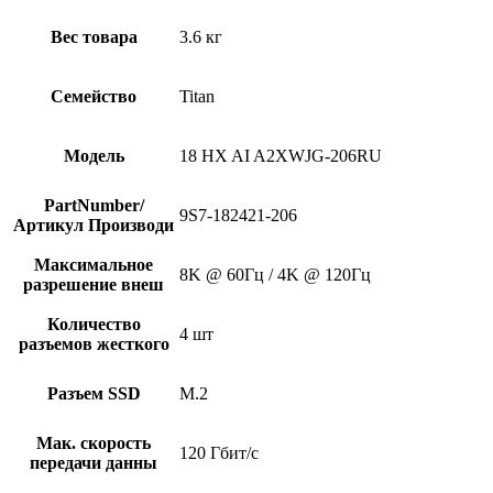
Вес товара
3.6 кг
Семейство
Titan
Модель
18 HX AI A2XWJG-206RU
PartNumber/
9S7-182421-206
Артикул Производи
Максимальное
8K @ 60Гц / 4K @ 120Гц
разрешение внеш
Количество
4 шт
разъемов жесткого
Разъем SSD
M.2
Мак. скорость
120 Гбит/с
передачи данны